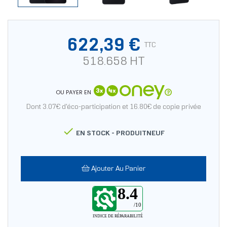
622,39 €
TTC
518.658 HT
OU PAYER EN
Dont 3.07€ d'éco-participation et 16.80€ de copie privée

EN STOCK -
PRODUITNEUF
Ajouter Au Panier
8.4
/10
INDICE DE RÉPARABILITÉ