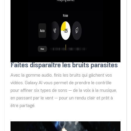
Faites disparaître les bruits parasites
Avec la gomme audio, finis les bruits qui gâchent vos
vidéos. Galaxy AI vous permet de prendre le contrôle
pour affiner six types de sons — de la voix à la musique,
en passant par le vent — pour un rendu clair et prêt à
être partagé.