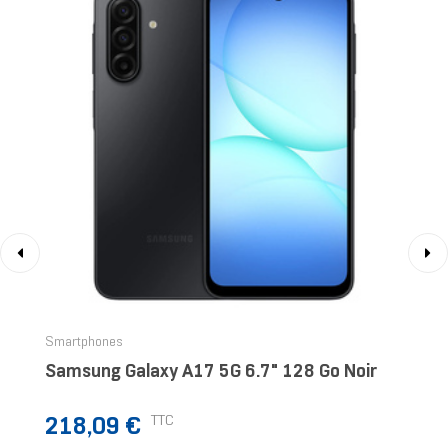
‹
›
Smartphones
Samsung Galaxy A17 5G 6.7" 128 Go Noir
Prix
TTC
218,09 €