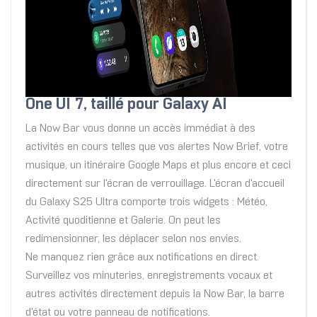
One UI 7, taillé pour Galaxy AI
La Now Bar vous donne un accès immédiat à des
activités en cours telles que vos alertes Now Brief, votre
musique, un itinéraire Google Maps et plus encore et ceci
directement sur l'écran de verrouillage. L'écran d'accueil
du Galaxy S25 Ultra comporte trois widgets : Météo,
Activité quoditienne et Galerie. On peut les
redimensionner, les déplacer selon nos envies.
Ne manquez rien grâce aux notifications en direct.
Surveillez vos minuteries, enregistrements vocaux et
autres activités directement depuis la Now Bar, la barre
d'état ou votre panneau de notifications.