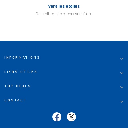
Vers les étoiles
Des milliers de clients satisfaits !

INFORMATIONS

LIENS UTILES

TOP DEALS

CONTACT