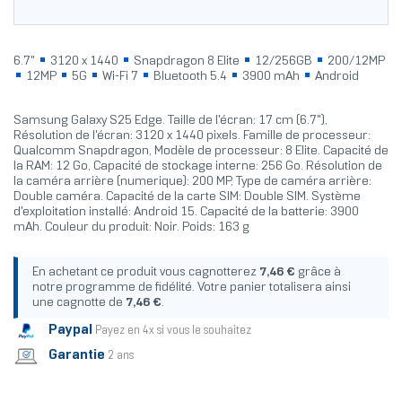
6.7"
3120 x 1440
Snapdragon 8 Elite
12/256GB
200/12MP
12MP
5G
Wi-Fi 7
Bluetooth 5.4
3900 mAh
Android
Samsung Galaxy S25 Edge. Taille de l'écran: 17 cm (6.7"),
Résolution de l'écran: 3120 x 1440 pixels. Famille de processeur:
Qualcomm Snapdragon, Modèle de processeur: 8 Elite. Capacité de
la RAM: 12 Go, Capacité de stockage interne: 256 Go. Résolution de
la caméra arrière (numerique): 200 MP, Type de caméra arrière:
Double caméra. Capacité de la carte SIM: Double SIM. Système
d'exploitation installé: Android 15. Capacité de la batterie: 3900
mAh. Couleur du produit: Noir. Poids: 163 g
En achetant ce produit vous cagnotterez
7,46 €
grâce à
notre programme de fidélité. Votre panier totalisera ainsi
une cagnotte de
7,46 €
.
Paypal
Payez en 4x si vous le souhaitez
Garantie
2 ans