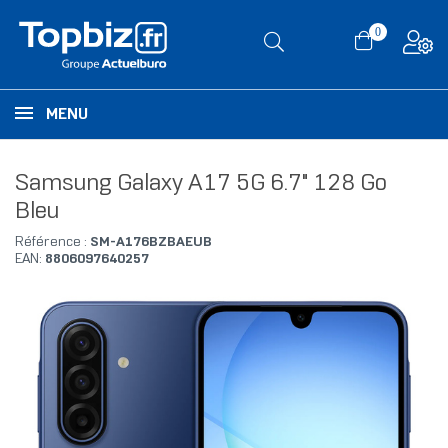
0
MENU
Samsung Galaxy A17 5G 6.7" 128 Go
Bleu
Référence :
SM-A176BZBAEUB
EAN:
8806097640257
RUPTURE DE STOCK