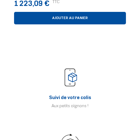
Prix
TTC
1 223,09 €
AJOUTER AU PANIER
Suivi de votre colis
Aux petits oignons !