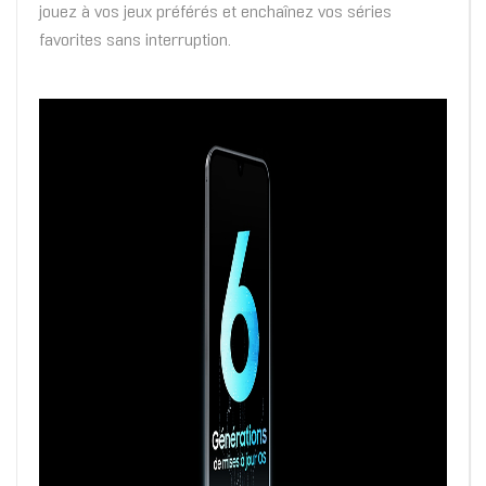
jouez à vos jeux préférés et enchaînez vos séries
favorites sans interruption.