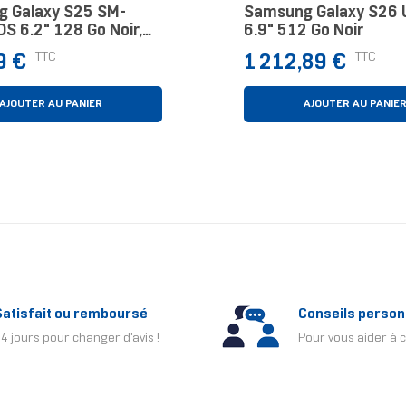
 Galaxy S25 SM-
Samsung Galaxy S26 U
S 6.2" 128 Go Noir,
6.9" 512 Go Noir
Prix
TTC
TTC
9 €
1 212,89 €
AJOUTER AU PANIER
AJOUTER AU PANIE
Satisfait ou remboursé
Conseils person
4 jours pour changer d'avis !
Pour vous aider à c