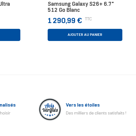
ltra
Samsung Galaxy S26+ 6.7"
512 Go Blanc
Prix
TTC
1 290,99 €
R
AJOUTER AU PANIER
nalisés
Vers les étoiles
hoisir
Des milliers de clients satisfaits !