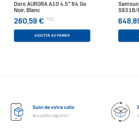
Doro AURORA A10 4.5" 64 Go
Samsung
Noir, Blanc
S931B/D
Bleu
Prix
Prix
TTC
260,59 €
648,8
AJOUTER AU PANIER
Suivi de votre colis
Aux petits oignons !
1