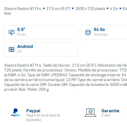
Xiaomi Redmi A7 Pro
17,5 cm (6.9")
1600 x 720 pixels
4 Go
64
Noir
6.9"
64 Go
Ecran
Stockage
Android
OS
Xiaomi Redmi A7 Pro. Taille de l'écran: 17,5 cm (6.9"), Résolution de l'
720 pixels. Famille de processeur: Unisoc, Modèle de processeur: T72
la RAM: 4 Go, Type de RAM: LPDDR4X, Capacité de stockage interne: 64
de la caméra arrière (numerique): 13 MP, Type de caméra arrière: D
Capacité de la carte SIM: Double SIM. Capacité de la batterie: 6000 mA
produit: Noir. Poids: 208 g
Paypal
Garantie
Payez en 4x si vous le
2 ans
souhaitez