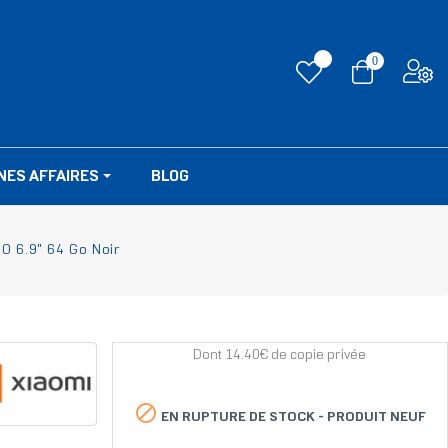
0
NES AFFAIRES
BLOG
O 6.9" 64 Go Noir
Dont 14.40€ de copie privée

EN RUPTURE DE STOCK -
PRODUIT NEUF