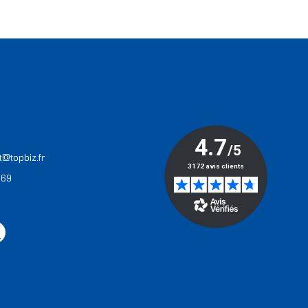
T
t@topbiz.fr
 69