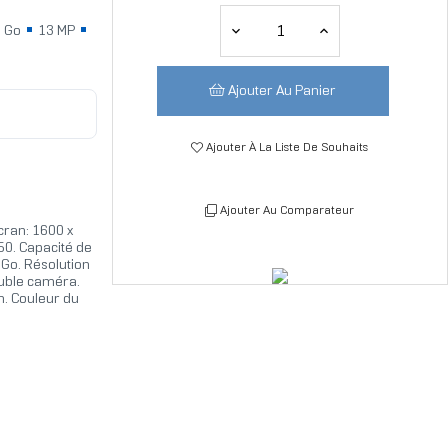
 Go
13 MP
Ajouter Au Panier
Ajouter À La Liste De Souhaits
Ajouter Au Comparateur
écran: 1600 x
50. Capacité de
 Go. Résolution
ouble caméra.
h. Couleur du