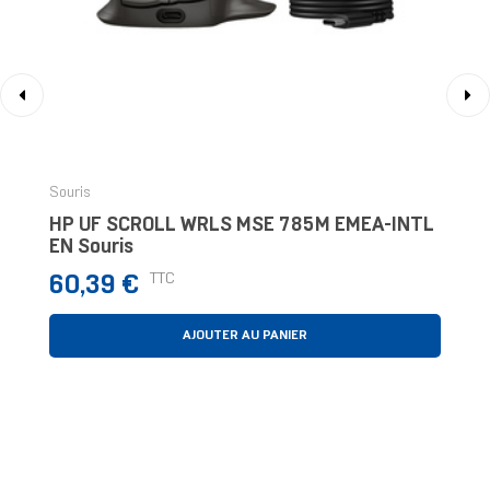
‹
›
Souris
HP UF SCROLL WRLS MSE 785M EMEA-INTL
EN Souris
Prix
TTC
60,39 €
AJOUTER AU PANIER