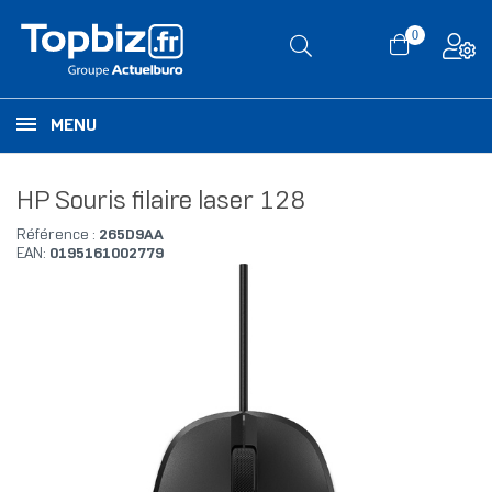
0
MENU
HP Souris filaire laser 128
Référence :
265D9AA
EAN:
0195161002779