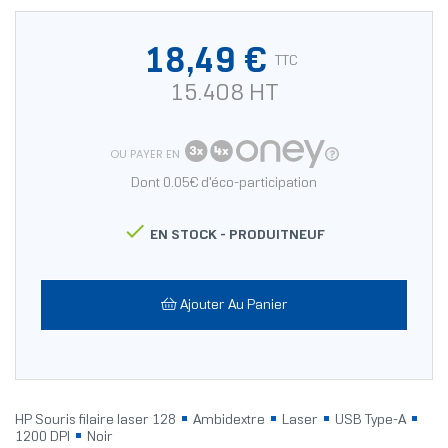
18,49 €
TTC
15.408 HT
OU PAYER EN
Dont 0.05€ d'éco-participation

EN STOCK -
PRODUITNEUF
Ajouter Au Panier
HP Souris filaire laser 128
Ambidextre
Laser
USB Type-A
1200 DPI
Noir