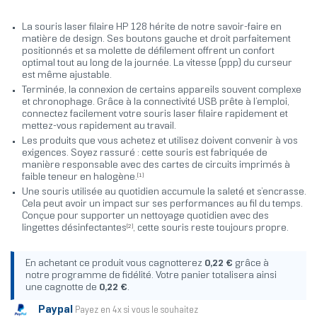
La souris laser filaire HP 128 hérite de notre savoir-faire en
matière de design. Ses boutons gauche et droit parfaitement
positionnés et sa molette de défilement offrent un confort
optimal tout au long de la journée. La vitesse (ppp) du curseur
est même ajustable.
Terminée, la connexion de certains appareils souvent complexe
et chronophage. Grâce à la connectivité USB prête à l’emploi,
connectez facilement votre souris laser filaire rapidement et
mettez-vous rapidement au travail.
Les produits que vous achetez et utilisez doivent convenir à vos
exigences. Soyez rassuré : cette souris est fabriquée de
manière responsable avec des cartes de circuits imprimés à
[1]
faible teneur en halogène.
Une souris utilisée au quotidien accumule la saleté et s’encrasse.
Cela peut avoir un impact sur ses performances au fil du temps.
Conçue pour supporter un nettoyage quotidien avec des
[2]
lingettes désinfectantes
, cette souris reste toujours propre.
En achetant ce produit vous cagnotterez
0,22 €
grâce à
notre programme de fidélité. Votre panier totalisera ainsi
une cagnotte de
0,22 €
.
Paypal
Payez en 4x si vous le souhaitez