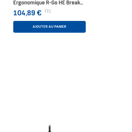
Ergonomique R-Go HE Break
Avec Logiciel De Pause,
Prix
TTC
104,89 €
Droiter, Moyen (longueur Main
165-185 Mm), Bluetooth, Noir
AJOUTER AU PANIER