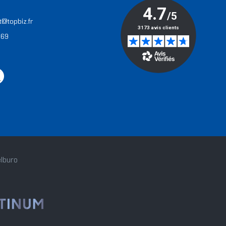
T
t@topbiz.fr
 69
lburo