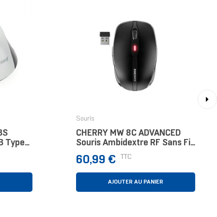
›
Souris
BS
CHERRY MW 8C ADVANCED
B Type-
Souris Ambidextre RF Sans Fil
+ Bluetooth Optique 3000 DPI
Prix
TTC
60,99 €
R
AJOUTER AU PANIER