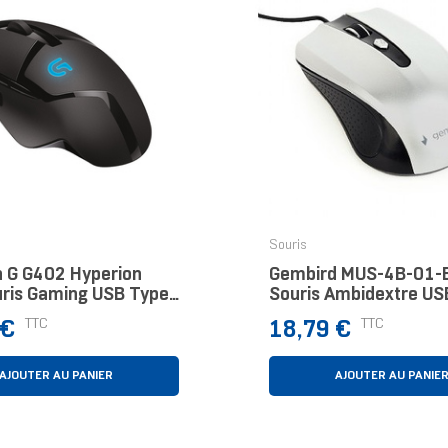
Souris
h G G402 Hyperion
Gembird MUS-4B-01-
uris Gaming USB Type-
Souris Ambidextre US
ue 4000 DPI
A Optique 1200 DPI
Prix
TTC
TTC
 €
18,79 €
AJOUTER AU PANIER
AJOUTER AU PANIE