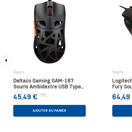
‹
Souris
Souris
Deltaco Gaming GAM-187
Logitec
Souris Ambidextre USB Type-
Fury So
A Optique 12400 DPI
A Optiq
Prix
Prix
TTC
45,49 €
64,49
AJOUTER AU PANIER