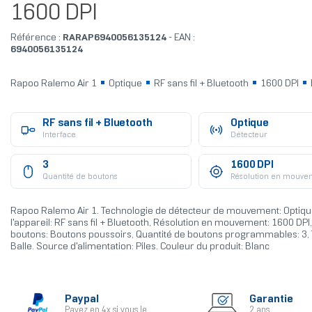
1600 DPI
Référence :
RARAP6940056135124
- EAN :
6940056135124
Rapoo Ralemo Air 1
Optique
RF sans fil + Bluetooth
1600 DPI
RF sans fil + Bluetooth
Optique
Interface
Détecteur
3
1600 DPI
Quantité de boutons
Résolution en mouve
Rapoo Ralemo Air 1. Technologie de détecteur de mouvement: Optique
l'appareil: RF sans fil + Bluetooth, Résolution en mouvement: 1600 DPI
boutons: Boutons poussoirs, Quantité de boutons programmables: 3, T
Balle. Source d'alimentation: Piles. Couleur du produit: Blanc
Paypal
Garantie
Payez en 4x si vous le
2 ans