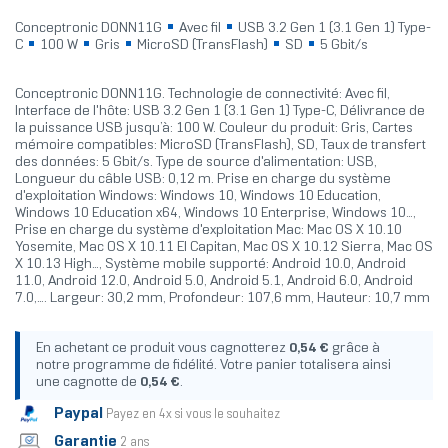
Conceptronic DONN11G
Avec fil
USB 3.2 Gen 1 (3.1 Gen 1) Type-
C
100 W
Gris
MicroSD (TransFlash)
SD
5 Gbit/s
Conceptronic DONN11G. Technologie de connectivité: Avec fil,
Interface de l'hôte: USB 3.2 Gen 1 (3.1 Gen 1) Type-C, Délivrance de
la puissance USB jusqu’à: 100 W. Couleur du produit: Gris, Cartes
mémoire compatibles: MicroSD (TransFlash), SD, Taux de transfert
des données: 5 Gbit/s. Type de source d'alimentation: USB,
Longueur du câble USB: 0,12 m. Prise en charge du système
d'exploitation Windows: Windows 10, Windows 10 Education,
Windows 10 Education x64, Windows 10 Enterprise, Windows 10...,
Prise en charge du système d'exploitation Mac: Mac OS X 10.10
Yosemite, Mac OS X 10.11 El Capitan, Mac OS X 10.12 Sierra, Mac OS
X 10.13 High..., Système mobile supporté: Android 10.0, Android
11.0, Android 12.0, Android 5.0, Android 5.1, Android 6.0, Android
7.0,.... Largeur: 30,2 mm, Profondeur: 107,6 mm, Hauteur: 10,7 mm
En achetant ce produit vous cagnotterez
0,54 €
grâce à
notre programme de fidélité. Votre panier totalisera ainsi
une cagnotte de
0,54 €
.
Paypal
Payez en 4x si vous le souhaitez
Garantie
2 ans