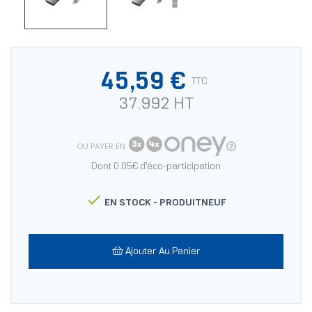
45,59 €
TTC
37.992 HT
OU PAYER EN
Dont 0.05€ d'éco-participation

EN STOCK -
PRODUITNEUF
Ajouter Au Panier