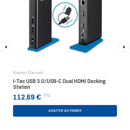
‹
›
Stations D'accueil
I-Tec USB 3.0/USB-C Dual HDMI Docking
Station
Prix
TTC
112,69 €
AJOUTER AU PANIER