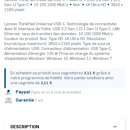
Lenovo ThinkPad Universal USB-C
Avec fil
USB 3.2 Gen 1 (3.1
Gen 1) Type-C
10,100,1000 Mbit/s
Noir
4K Ultra HD
3840 x
2160 pixels
Lenovo ThinkPad Universal USB-C. Technologie de connectivité:
Avec fil, Interface de l'hôte: USB 3.2 Gen 1 (3.1 Gen 1) Type-C. LAN
Ethernet : taux de transfert des données: 10,100,1000 Mbit/s.
Couleur du produit: Noir, Type HD: 4K Ultra HD, Résolution
(numérique maximum): 3840 x 2160 pixels. Type de source
d'alimentation: USB, Connecteur d'alimentation: USB Type-C,
Alimentation d'énergie: 135 W. Prise en charge du système
d'exploitation Windows: Windows 10, Windows 11, Windows 7
En achetant ce produit vous cagnotterez
3,11 €
grâce à
notre programme de fidélité. Votre panier totalisera ainsi
une cagnotte de
3,11 €
.
Paypal
Payez en 4x si vous le souhaitez
Garantie
2 ans
DESCRIPTION