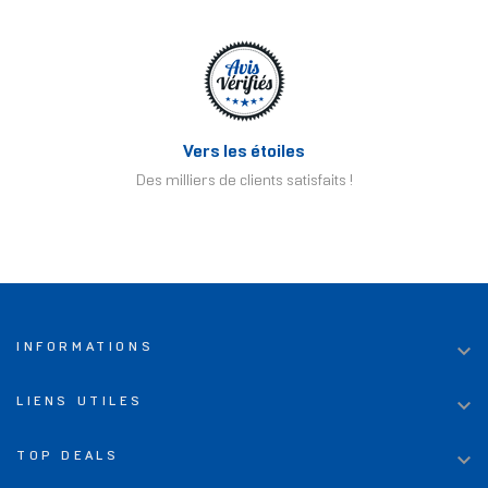
Vers les étoiles
Des milliers de clients satisfaits !

INFORMATIONS

LIENS UTILES

TOP DEALS