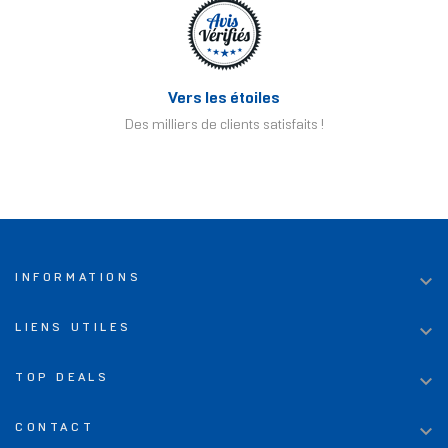
Vers les étoiles
Des milliers de clients satisfaits !

INFORMATIONS

LIENS UTILES

TOP DEALS

CONTACT