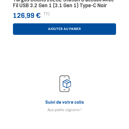
Targus DOCK310EUZ Station D'accueil Avec
Fil USB 3.2 Gen 1 (3.1 Gen 1) Type-C Noir
Prix
TTC
126,99 €
AJOUTER AU PANIER
Suivi de votre colis
Aux petits oignons !