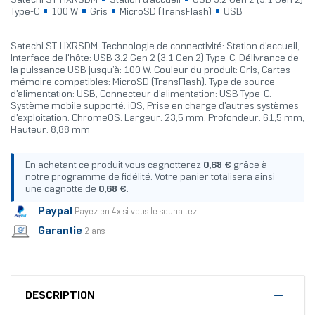
Satechi ST-HXRSDM
Station d'accueil
USB 3.2 Gen 2 (3.1 Gen 2)
Type-C
100 W
Gris
MicroSD (TransFlash)
USB
Satechi ST-HXRSDM. Technologie de connectivité: Station d'accueil,
Interface de l'hôte: USB 3.2 Gen 2 (3.1 Gen 2) Type-C, Délivrance de
la puissance USB jusqu’à: 100 W. Couleur du produit: Gris, Cartes
mémoire compatibles: MicroSD (TransFlash). Type de source
d'alimentation: USB, Connecteur d'alimentation: USB Type-C.
Système mobile supporté: iOS, Prise en charge d'autres systèmes
d'exploitation: ChromeOS. Largeur: 23,5 mm, Profondeur: 61,5 mm,
Hauteur: 8,88 mm
En achetant ce produit vous cagnotterez
0,68 €
grâce à
notre programme de fidélité. Votre panier totalisera ainsi
une cagnotte de
0,68 €
.
Paypal
Payez en 4x si vous le souhaitez
Garantie
2 ans
DESCRIPTION