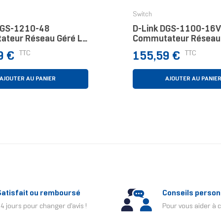
Switch
DGS-1210-48
D-Link DGS-1100-16
teur Réseau Géré L2
Commutateur Réseau
Gigabit Ethernet
Prix
TTC
TTC
9 €
155,59 €
(10/100/1000) Noir
AJOUTER AU PANIER
AJOUTER AU PANIE
Satisfait ou remboursé
Conseils person
4 jours pour changer d'avis !
Pour vous aider à c