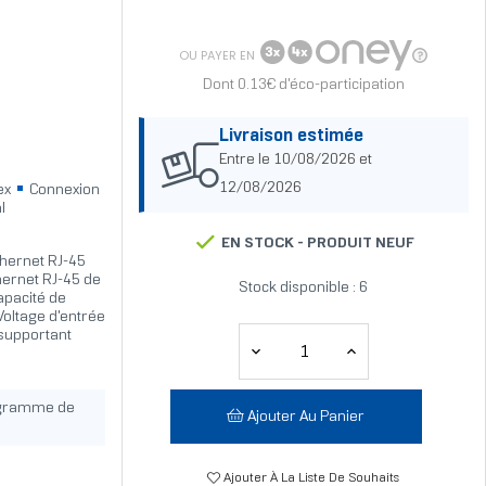
OU PAYER EN
Dont 0.13€ d'éco-participation
Livraison estimée
Entre le 10/08/2026 et
12/08/2026
lex
Connexion
l
EN STOCK -
PRODUIT NEUF
thernet RJ-45
hernet RJ-45 de
Stock disponible : 6
apacité de
Voltage d'entrée
 supportant
ogramme de
Ajouter Au Panier
Ajouter À La Liste De Souhaits