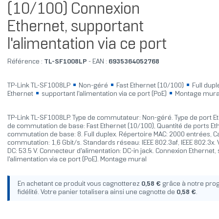
(10/100) Connexion
Ethernet, supportant
l'alimentation via ce port
Référence :
TL-SF1008LP
- EAN :
6935364052768
TP-Link TL-SF1008LP
Non-géré
Fast Ethernet (10/100)
Full dup
Ethernet
supportant l'alimentation via ce port (PoE)
Montage mura
TP-Link TL-SF1008LP. Type de commutateur: Non-géré. Type de port E
de commutation de base: Fast Ethernet (10/100), Quantité de ports Et
commutation de base: 8. Full duplex. Répertoire MAC: 2000 entrées, C
commutation: 1,6 Gbit/s. Standards réseau: IEEE 802.3af, IEEE 802.3x. 
DC: 53.5 V. Connecteur d'alimentation: DC-in jack. Connexion Ethernet,
l'alimentation via ce port (PoE). Montage mural
En achetant ce produit vous cagnotterez
0,58 €
grâce à notre pr
fidélité. Votre panier totalisera ainsi une cagnotte de
0,58 €
.