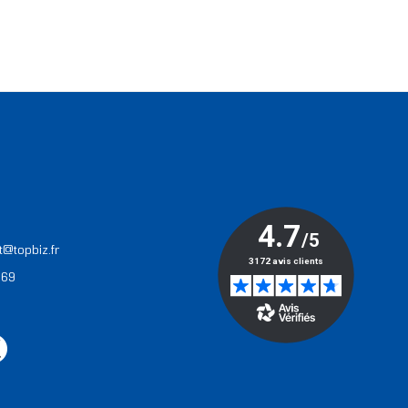
T
t@topbiz.fr
 69