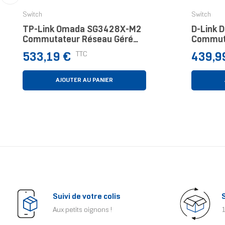
‹
Switch
Switch
TP-Link Omada SG3428X-M2
D-Link 
Commutateur Réseau Géré
Commuta
L2+ 2.5G Ethernet
Noir
Prix
Prix
TTC
533,19 €
439,9
(100/1000/2500) 1U Noir
AJOUTER AU PANIER
Suivi de votre colis
Aux petits oignons !
1