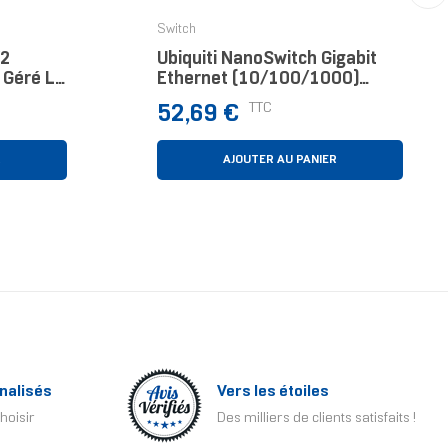
›
Switch
V2
Ubiquiti NanoSwitch Gigabit
 Géré L2
Ethernet (10/100/1000)
Connexion Ethernet,
Prix
TTC
52,69 €
Supportant L'alimentation Via
Ce Port (PoE) Blanc
R
AJOUTER AU PANIER
nalisés
Vers les étoiles
hoisir
Des milliers de clients satisfaits !