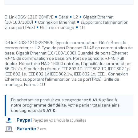
D-Link DGS-1210-28MP/E
Géré
L2
Gigabit Ethernet
(10/100/1000)
Connexion Ethernet
supportant l'alimentation
via ce port (PoE)
Grille de montage
1U
D-Link DGS-1210-28MP/E. Type de commutateur: Géré, Banc de
commutateurs: L2. Type de port Ethernet RJ-45 de commutation de
base: Gigabit Ethernet (10/100/1000), Quantité de ports Ethernet
RJ-45 de commutation de base: 24, Port de console: RJ-45. Full
duplex. Répertoire MAC: 16000 entrées, Capacité de commutation:
56 Gbit/s. Standards réseau: IEEE 802.1D, IEEE 802.1Q, IEEE 802.1p,
IEEE 802.1s, IEEE 802.1v, IEEE 802.1w, IEEE 802.1x, IEEE.... Connexion
Ethernet, supportant l'alimentation via ce port (PoE). Grille de
montage, Format: 1U
En achetant ce produit vous cagnotterez
5,47 €
grâce à
notre programme de fidélité. Votre panier totalisera ainsi
une cagnotte de
5,47 €
.
Paypal
Payez en 4x si vous le souhaitez
Garantie
2 ans