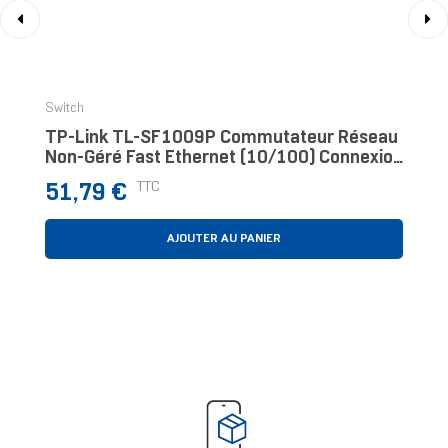
‹
›
Switch
TP-Link TL-SF1009P Commutateur Réseau
Non-Géré Fast Ethernet (10/100) Connexion
Ethernet, Supportant L'alimentation Via Ce
Prix
TTC
51,79 €
Port
AJOUTER AU PANIER