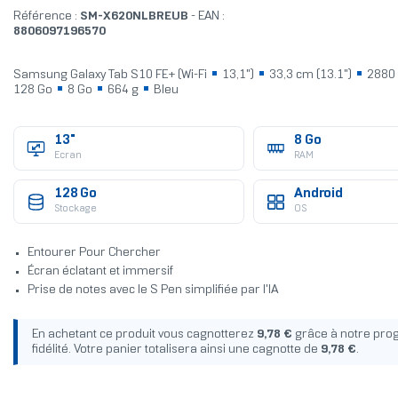
Référence :
SM-X620NLBREUB
- EAN :
8806097196570
Samsung Galaxy Tab S10 FE+ (Wi-Fi
13,1")
33,3 cm (13.1")
2880 
128 Go
8 Go
664 g
Bleu
13"
8 Go
Ecran
RAM
128 Go
Android
Stockage
OS
Entourer Pour Chercher
Écran éclatant et immersif
Prise de notes avec le S Pen simplifiée par l'IA
En achetant ce produit vous cagnotterez
9,78 €
grâce à notre pr
fidélité. Votre panier totalisera ainsi une cagnotte de
9,78 €
.