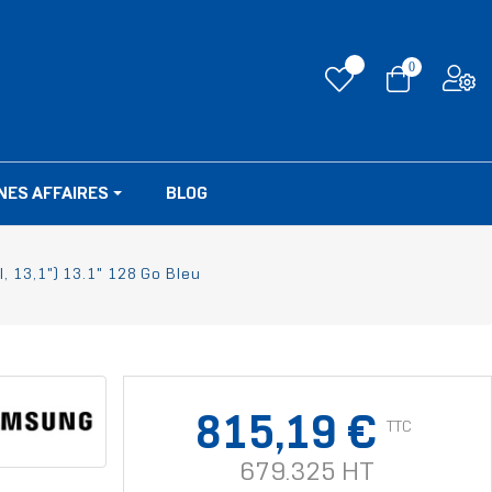
0
NES AFFAIRES
BLOG
, 13,1") 13.1" 128 Go Bleu
815,19 €
TTC
679.325 HT