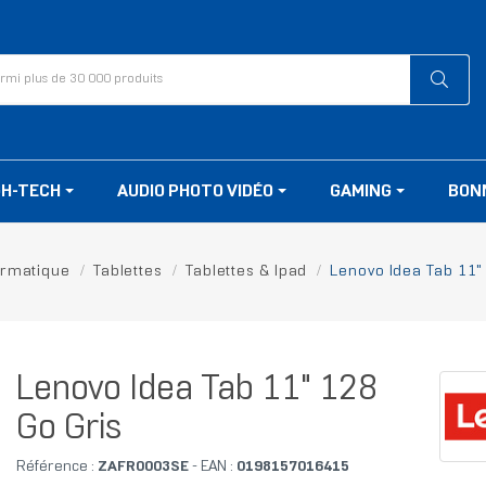
GH-TECH
AUDIO PHOTO VIDÉO
GAMING
BON
ormatique
Tablettes
Tablettes & Ipad
Lenovo Idea Tab 11"
Lenovo Idea Tab 11" 128
Go Gris
Référence :
ZAFR0003SE
- EAN :
0198157016415