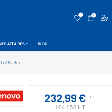
0
NES AFFAIRES
BLOG
 128 Go Gris
232,99 €
TTC
194.158 HT