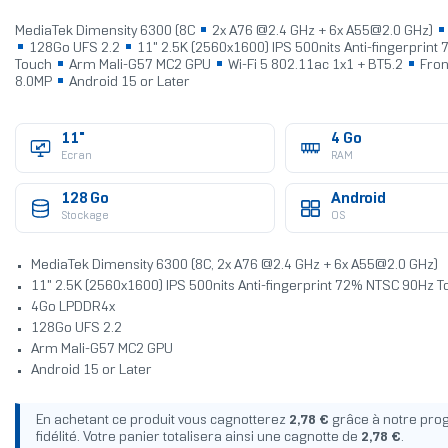
MediaTek Dimensity 6300 (8C
2x A76 @2.4 GHz + 6x A55@2.0 GHz)
128Go UFS 2.2
11" 2.5K (2560x1600) IPS 500nits Anti-fingerprin
Touch
Arm Mali-G57 MC2 GPU
Wi-Fi 5 802.11ac 1x1 + BT5.2
Fron
8.0MP
Android 15 or Later
11"
4 Go
Ecran
RAM
128 Go
Android
Stockage
OS
MediaTek Dimensity 6300 (8C, 2x A76 @2.4 GHz + 6x A55@2.0 GHz)
11" 2.5K (2560x1600) IPS 500nits Anti-fingerprint 72% NTSC 90Hz 
4Go LPDDR4x
128Go UFS 2.2
Arm Mali-G57 MC2 GPU
Android 15 or Later
En achetant ce produit vous cagnotterez
2,78 €
grâce à notre pr
fidélité. Votre panier totalisera ainsi une cagnotte de
2,78 €
.