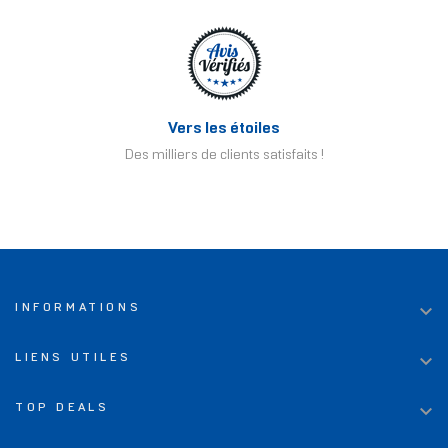
Vers les étoiles
Des milliers de clients satisfaits !

INFORMATIONS

LIENS UTILES

TOP DEALS