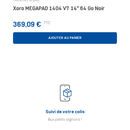
Tablettes & Ipad
Xoro MEGAPAD 1404 V7 14" 64 Go Noir
Prix
TTC
369,09 €
AJOUTER AU PANIER
Suivi de votre colis
Aux petits oignons !