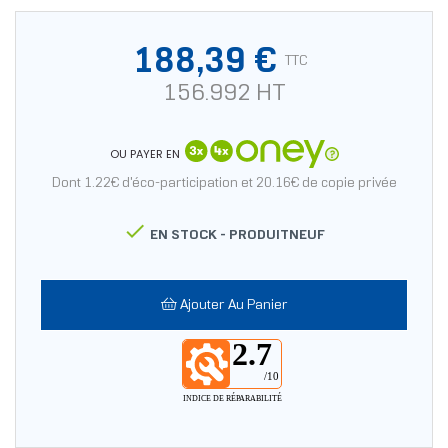
188,39 €
TTC
156.992 HT
OU PAYER EN
Dont 1.22€ d'éco-participation et 20.16€ de copie privée

EN STOCK -
PRODUITNEUF
Ajouter Au Panier
2.7
/10
INDICE DE RÉPARABILITÉ