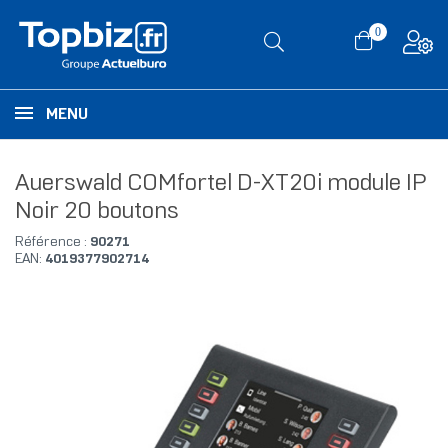
0
MENU
Auerswald COMfortel D-XT20i module IP
Noir 20 boutons
Référence :
90271
EAN:
4019377902714