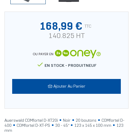
168,99 €
TTC
140.825 HT
OU PAYER EN

EN STOCK -
PRODUITNEUF
Ajouter Au Panier
Auerswald COMfortel D-XT20i
Noir
20 boutons
COMfortel D-
400
COMfortel D-XT-PS
30 - 45°
123 x 145 x 100 mm
123
mm