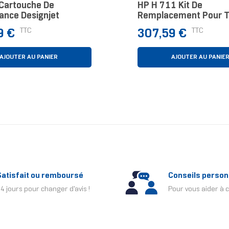
Cartouche De
HP H 711 Kit De
ance Designjet
Remplacement Pour T
D'impression DesignJe
Prix
TTC
TTC
9 €
307,59 €
AJOUTER AU PANIER
AJOUTER AU PANIE
Satisfait ou remboursé
Conseils person
4 jours pour changer d'avis !
Pour vous aider à c