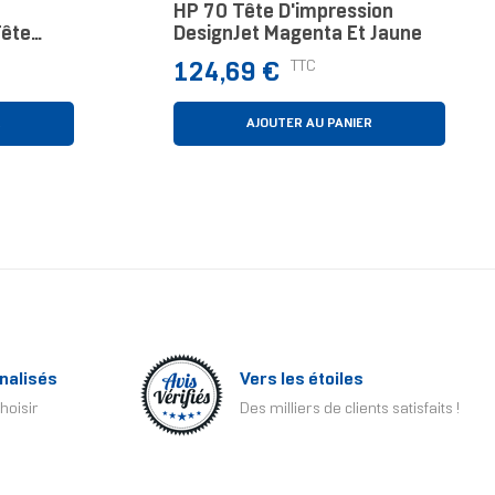
HP 70 Tête D'impression
ête
DesignJet Magenta Et Jaune
t
Prix
TTC
124,69 €
R
AJOUTER AU PANIER
nalisés
Vers les étoiles
hoisir
Des milliers de clients satisfaits !