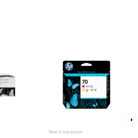
›
Têtes D’impression