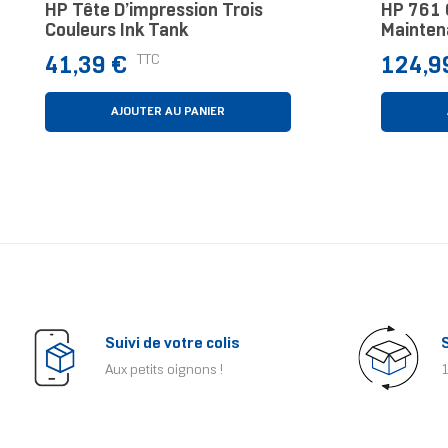
HP Tête D’impression Trois
HP 761 
Couleurs Ink Tank
Mainten
Prix
Prix
TTC
41,39 €
124,9
AJOUTER AU PANIER
Suivi de votre colis
Aux petits oignons !
1