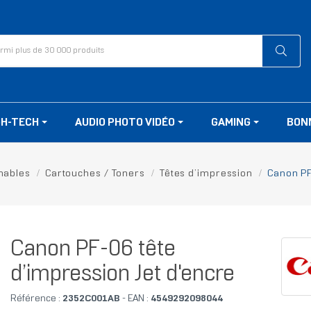
GH-TECH
AUDIO PHOTO VIDÉO
GAMING
BON
ables
Cartouches / Toners
Têtes d’impression
Canon PF
Canon PF-06 tête
d’impression Jet d'encre
Référence :
2352C001AB
- EAN :
4549292098044