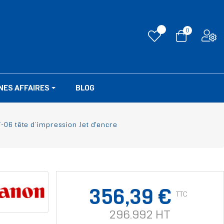
0
NES AFFAIRES
BLOG
-06 tête d’impression Jet d'encre
356,39 €
TTC
296.992 HT