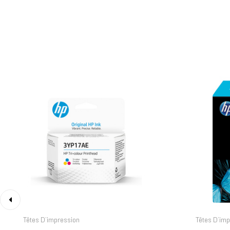
‹
Têtes D’impression
Têtes D’im