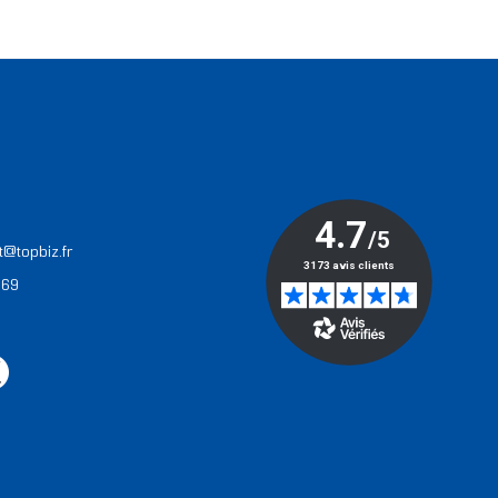
T
t@topbiz.fr
 69