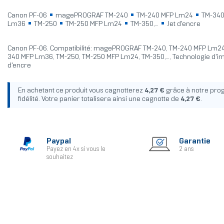
Canon PF-06
magePROGRAF TM-240
TM-240 MFP Lm24
TM-34
Lm36
TM-250
TM-250 MFP Lm24
TM-350,...
Jet d'encre
Canon PF-06. Compatibilité: magePROGRAF TM-240, TM-240 MFP Lm24
340 MFP Lm36, TM-250, TM-250 MFP Lm24, TM-350,..., Technologie d'im
d'encre
En achetant ce produit vous cagnotterez
4,27 €
grâce à notre pr
fidélité. Votre panier totalisera ainsi une cagnotte de
4,27 €
.
Paypal
Garantie
Payez en 4x si vous le
2 ans
souhaitez