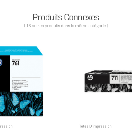
Produits Connexes
( 16 autres produits dans la même catégorie )
pression
Têtes D’impression