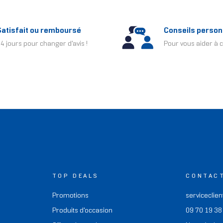
Satisfait ou remboursé
Conseils person
4 jours pour changer d'avis !
Pour vous aider à c
TOP DEALS
CONTAC
Promotions
serviceclien
Produits d'occasion
09 70 19 38