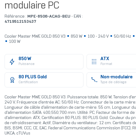
modulaire PC
Référence :
MPE-8506-ACAG-BEU
- EAN :
4719512153437
Cooler Master MWE GOLD 850 V3
850 W
100 - 240 V
50/60 Hz
100 W
850 W
ATX
Puissance
Format
80 PLUS Gold
Non-modulaire
Certification
Type de câblage
Cooler Master MWE GOLD 850 V3. Puissance totale: 850 W, Tension d'en
240 V, Fréquence d'entrée AC: 50/60 Hz. Connecteur de la carte mère:
Longueur de câble d'alimentation de carte-mère: 55 cm, Longueur du
d'alimentation SATA: 400,550,700 mm. Utilité: PC, Facteur de forme de l
d'alimentation: ATX, Certification 80 PLUS: 80 PLUS Gold. Couleur du pro
de refroidissement: Actif, Diamètre du ventilateur: 12 cm. Certificats 
BIS, BSMI, CCC, CE, EAC, Federal Communications Commission (FCC), 
UKCA, cTUVus