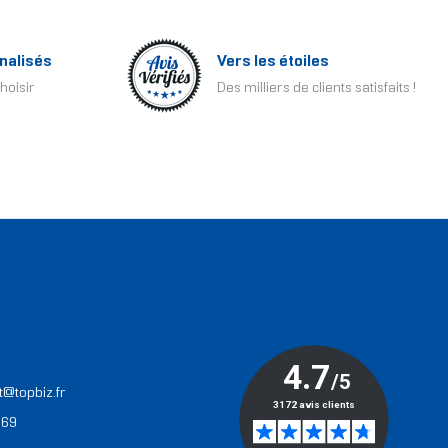
nalisés
Vers les étoiles
hoisir
Des milliers de clients satisfaits !
T
t@topbiz.fr
 69