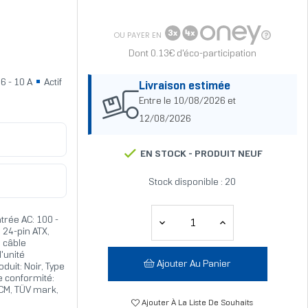
OU PAYER EN
Dont 0.13€ d'éco-participation
6 - 10 A
Actif
Livraison estimée
Entre le 10/08/2026 et
12/08/2026
EN STOCK -
PRODUIT NEUF
Stock disponible : 20
trée AC: 100 -
 24-pin ATX,
 câble
'unité
Ajouter Au Panier
duit: Noir, Type
de conformité:
RCM, TÜV mark,
Ajouter À La Liste De Souhaits