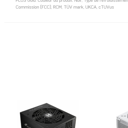
PLUS Gold. Couleur du produit: Noir, Type de refroidissemen
Commission (FCC), RCM, TÜV mark, UKCA, cTUVus