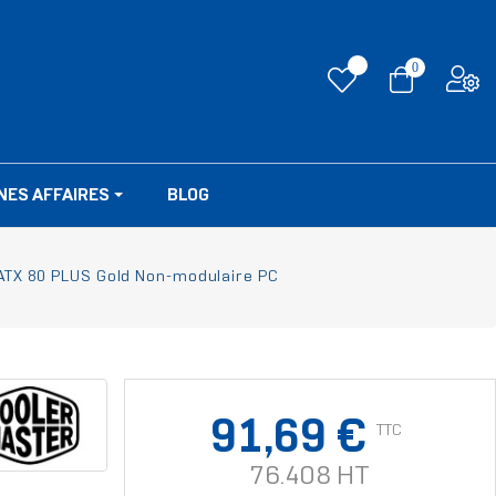
0
NES AFFAIRES
BLOG
ATX 80 PLUS Gold Non-modulaire PC
91,69 €
TTC
76.408 HT