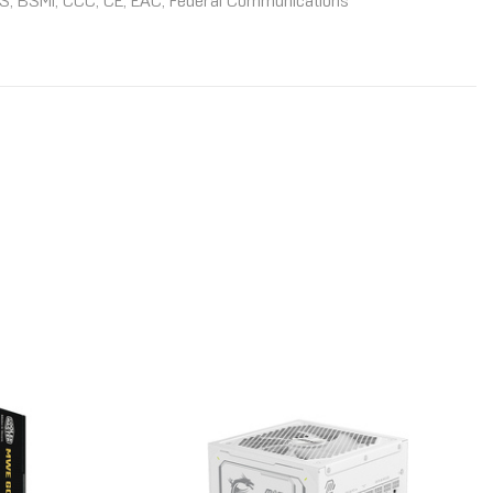
 BIS, BSMI, CCC, CE, EAC, Federal Communications