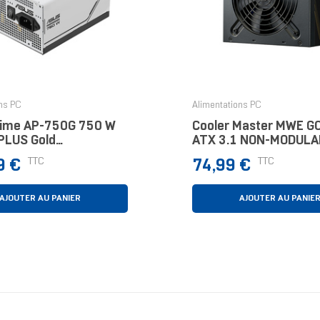
ns PC
Alimentations PC
ime AP-750G 750 W
Cooler Master MWE G
PLUS Gold
ATX 3.1 NON-MODULA
ment Modulaire PC
SERIES 650 W 80 PLU
Prix
TTC
TTC
9 €
74,99 €
Non-Modulaire PC/se
AJOUTER AU PANIER
AJOUTER AU PANIE