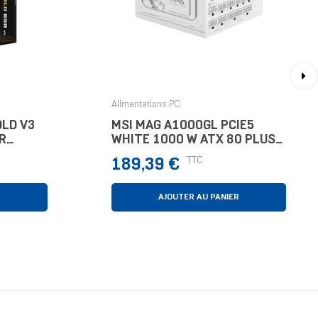
›
Alimentations PC
OLD V3
MSI MAG A1000GL PCIE5
R
WHITE 1000 W ATX 80 PLUS
S Gold
Gold Entièrement Modulaire
Prix
TTC
189,39 €
rveur
PC
R
AJOUTER AU PANIER