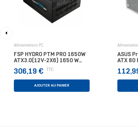
‹
Alimentations PC
Alimentatio
FSP HYDRO PTM PRO 1650W
ASUS Pr
ATX3.0(12V-2X6) 1650 W
ATX 80 
ATX 80 PLUS Platinum
Entière
Prix
Prix
TTC
306,19 €
112,9
Entièrement Modulaire PC
AJOUTER AU PANIER