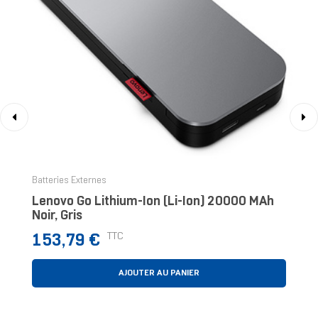
‹
›
Batteries Externes
Lenovo Go Lithium-Ion (Li-Ion) 20000 MAh
Noir, Gris
Prix
TTC
153,79 €
AJOUTER AU PANIER