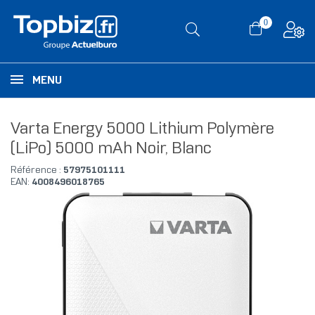
0
MENU
Varta Energy 5000 Lithium Polymère
(LiPo) 5000 mAh Noir, Blanc
Référence :
57975101111
EAN:
4008496018765