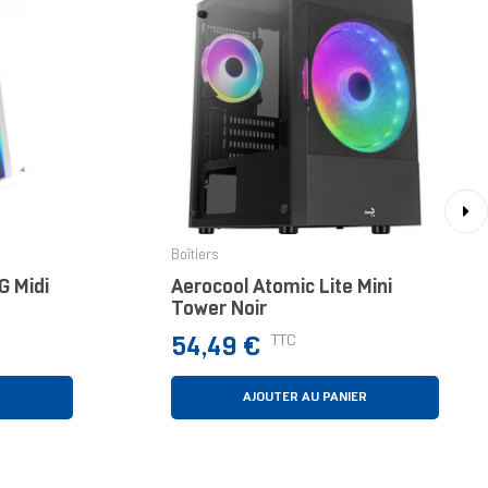
›
Boîtiers
 Midi
Aerocool Atomic Lite Mini
Tower Noir
Prix
TTC
54,49 €
R
AJOUTER AU PANIER