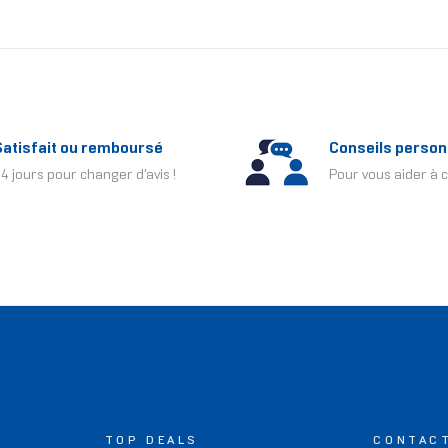
Satisfait ou remboursé
Conseils person
4 jours pour changer d'avis !
Pour vous aider à c
TOP DEALS
CONTAC