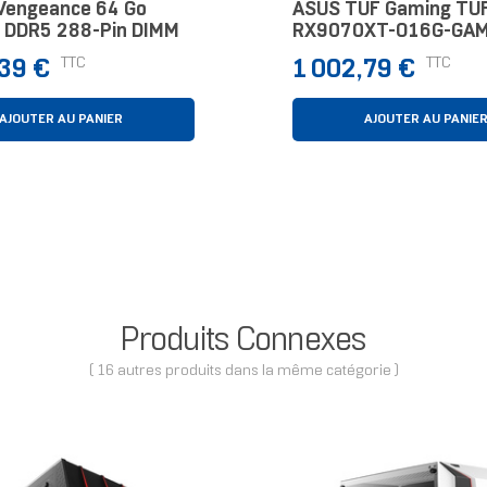
 Vengeance 64 Go
ASUS TUF Gaming TU
 DDR5 288-Pin DIMM
RX9070XT-O16G-GAM
AMD Radeon RX 9070
Prix
TTC
TTC
,39 €
1 002,79 €
Go GDDR6
AJOUTER AU PANIER
AJOUTER AU PANIE
Produits Connexes
( 16 autres produits dans la même catégorie )