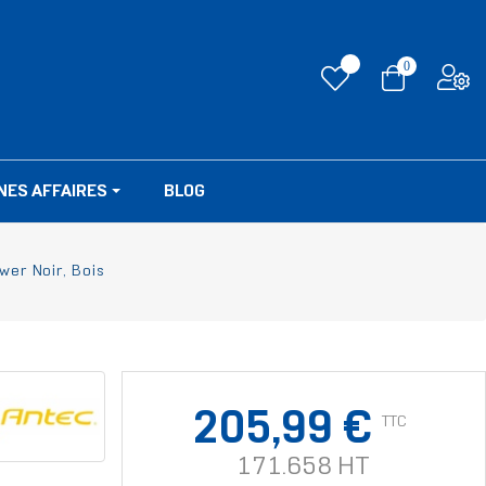
0
NES AFFAIRES
BLOG
wer Noir, Bois
205,99 €
TTC
171.658 HT