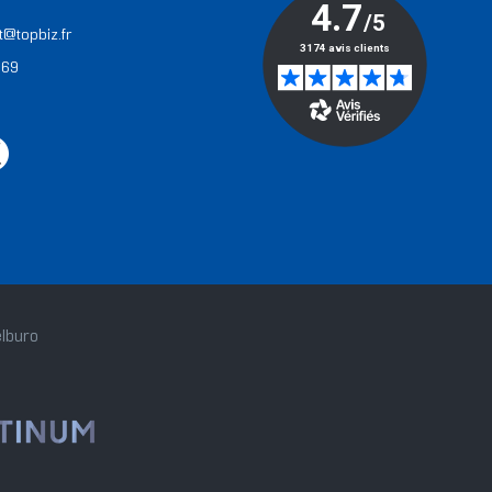
t@topbiz.fr
 69
lburo