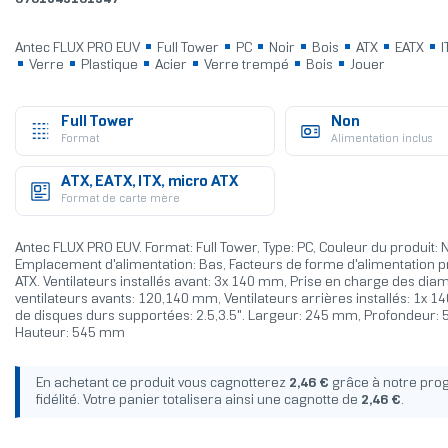
Antec FLUX PRO EUV
Full Tower
PC
Noir
Bois
ATX
EATX
I
Verre
Plastique
Acier
Verre trempé
Bois
Jouer
Full Tower
Non
Format
Alimentation inclus
ATX, EATX, ITX, micro ATX
Format de carte mère
Antec FLUX PRO EUV. Format: Full Tower, Type: PC, Couleur du produit: No
Emplacement d'alimentation: Bas, Facteurs de forme d'alimentation p
ATX. Ventilateurs installés avant: 3x 140 mm, Prise en charge des dia
ventilateurs avants: 120,140 mm, Ventilateurs arrières installés: 1x 14
de disques durs supportées: 2.5,3.5". Largeur: 245 mm, Profondeur:
Hauteur: 545 mm
En achetant ce produit vous cagnotterez
2,46 €
grâce à notre pr
fidélité. Votre panier totalisera ainsi une cagnotte de
2,46 €
.