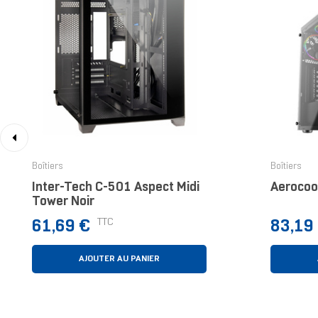
‹
Boîtiers
Boîtiers
Inter-Tech C-501 Aspect Midi
Aerocool
Tower Noir
Prix
Prix
TTC
61,69 €
83,19
AJOUTER AU PANIER