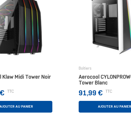
Boîtiers
 Klaw Midi Tower Noir
Aerocool CYLONPROWG
Tower Blanc
Prix
TTC
TTC
 €
91,99 €
AJOUTER AU PANIER
AJOUTER AU PANIE