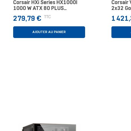
Corsair HXi Series HX1000I
Corsair
1000 W ATX 80 PLUS
2x32 Go
Platinum Entièrement
Prix
Prix
TTC
279,79 €
1 421
Modulaire PC
AJOUTER AU PANIER