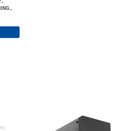
F-
ING
 XT 16
R