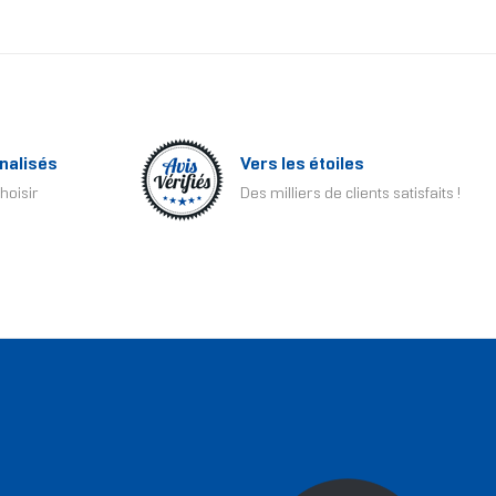
nalisés
Vers les étoiles
hoisir
Des milliers de clients satisfaits !
T