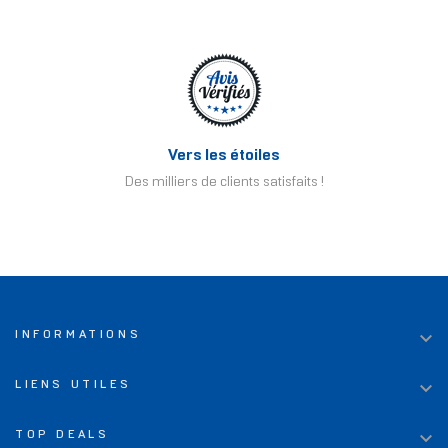
Vers les étoiles
Des milliers de clients satisfaits !

INFORMATIONS

LIENS UTILES

TOP DEALS