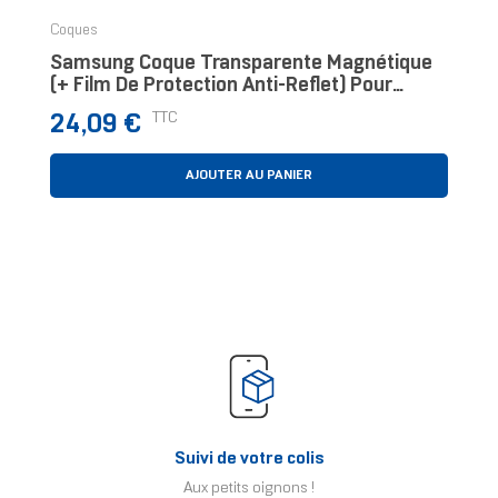
Coques
Samsung Coque Transparente Magnétique
(+ Film De Protection Anti-Reflet) Pour
Galaxy Z Fold7
Prix
TTC
24,09 €
AJOUTER AU PANIER
Suivi de votre colis
Aux petits oignons !