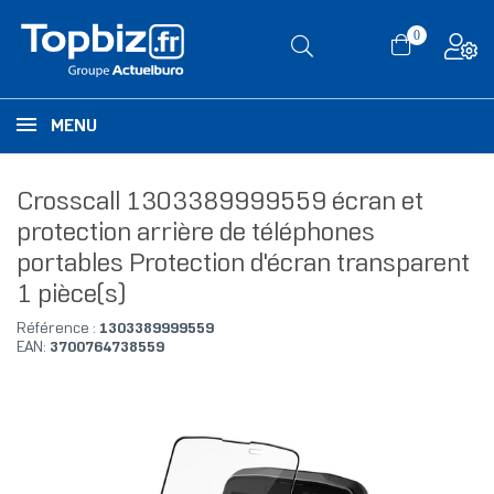
0
MENU
Crosscall 1303389999559 écran et
protection arrière de téléphones
portables Protection d'écran transparent
1 pièce(s)
Référence :
1303389999559
EAN:
3700764738559
RUPTURE DE STOCK