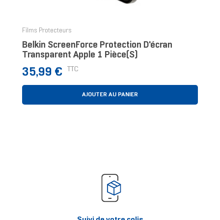
‹
›
Films Protecteurs
Belkin ScreenForce Protection D'écran
Transparent Apple 1 Pièce(s)
Prix
TTC
35,99 €
AJOUTER AU PANIER
Suivi de votre colis