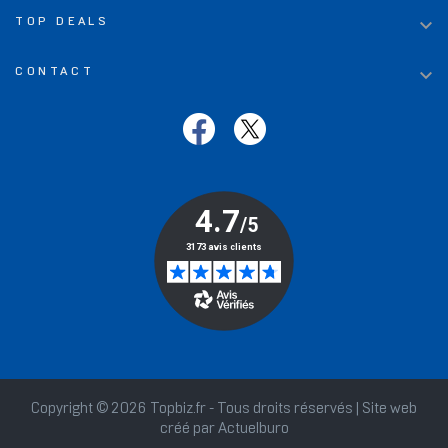

TOP DEALS

CONTACT
Copyright © 2026 Topbiz.fr - Tous droits réservés | Site web
créé par
Actuelburo