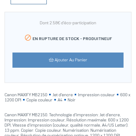
Dont 2.58€ d'éco-participation

EN RUPTURE DE STOCK -
PRODUITNEUF
Ajouter Au Panier
Canon MAXIFY MB2150
Jet d'encre
Impression couleur
600 x
1200 DPI
Copie couleur
A4
Noir
Canon MAXIFY MB2150. Technologie d'impression: Jet d'encre,
Impression: Impression couleur, Résolution maximale: 600 x 1200
DPI, Vitesse d'impression (couleur, qualité normale, A4/US Letter):
13 ppm. Copier: Copie couleur. Numérisation: Numérisation
couleur, Résolution de numérisation optique: 1200 x 1200 DPI.