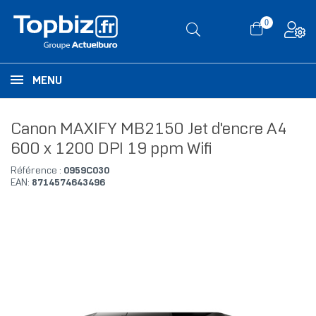
0
MENU
Canon MAXIFY MB2150 Jet d'encre A4
600 x 1200 DPI 19 ppm Wifi
Référence :
0959C030
EAN:
8714574643496
RUPTURE DE STOCK