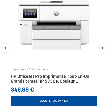
‹
›
Imprimantes Multifonctions
HP OfficeJet Pro Imprimante Tout-En-Un
Grand Format HP 9730e, Couleur,
Imprimante Pour Petit Bureau, Impression,
Prix
TTC
346,69 €
Copie, Numérisa
AJOUTER AU PANIER