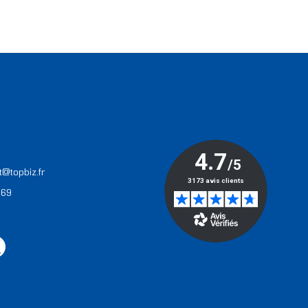
T
t@topbiz.fr
 69