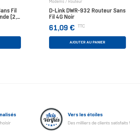
Modems / Routeur
ans Fil
D-Link DWR-932 Routeur Sans
nde (2,4
Fil 4G Noir
Prix
TTC
61,09 €
R
AJOUTER AU PANIER
nalisés
Vers les étoiles
hoisir
Des milliers de clients satisfaits !