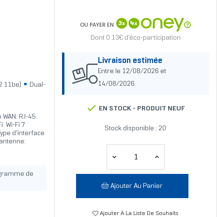
OU PAYER EN
Dont 0.13€ d'éco-participation
Livraison estimée
Entre le 12/08/2026 et
14/08/2026
02.11be)
Dual-
EN STOCK -
PRODUIT NEUF
n WAN: RJ-45.
: Wi-Fi 7
Stock disponible : 20
ype d'interface
'antenne:
ogramme de
Ajouter Au Panier
Ajouter À La Liste De Souhaits