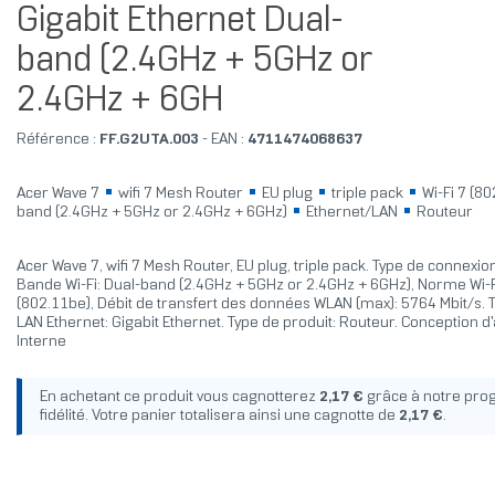
Gigabit Ethernet Dual-
band (2.4GHz + 5GHz or
2.4GHz + 6GH
Référence :
FF.G2UTA.003
- EAN :
4711474068637
Acer Wave 7
wifi 7 Mesh Router
EU plug
triple pack
Wi-Fi 7 (8
band (2.4GHz + 5GHz or 2.4GHz + 6GHz)
Ethernet/LAN
Routeur
Acer Wave 7, wifi 7 Mesh Router, EU plug, triple pack. Type de connexio
Bande Wi-Fi: Dual-band (2.4GHz + 5GHz or 2.4GHz + 6GHz), Norme Wi-Fi
(802.11be), Débit de transfert des données WLAN (max): 5764 Mbit/s. T
LAN Ethernet: Gigabit Ethernet. Type de produit: Routeur. Conception d
Interne
En achetant ce produit vous cagnotterez
2,17 €
grâce à notre pr
fidélité. Votre panier totalisera ainsi une cagnotte de
2,17 €
.