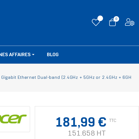
0
NES AFFAIRES
BLOG
fil Gigabit Ethernet Dual-band (2.4GHz + 5GHz or 2.4GHz + 6GH
181,99 €
TTC
151.658 HT