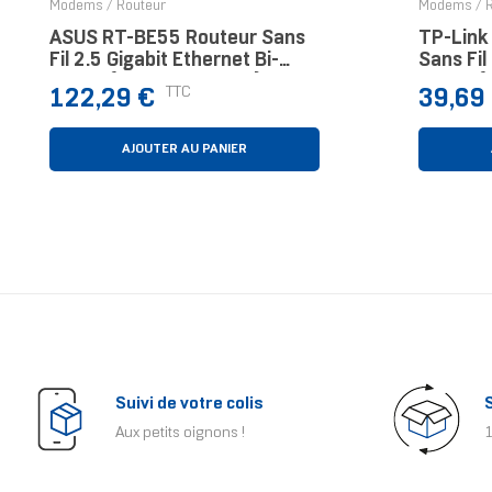
Modems / Routeur
Modems / R
ASUS RT-BE55 Routeur Sans
TP-Link
Fil 2.5 Gigabit Ethernet Bi-
Sans Fil
Bande (2,4 GHz / 5 GHz) Noir
Bande (
Prix
Prix
TTC
122,29 €
39,69
Blanc
AJOUTER AU PANIER
Suivi de votre colis
Aux petits oignons !
1