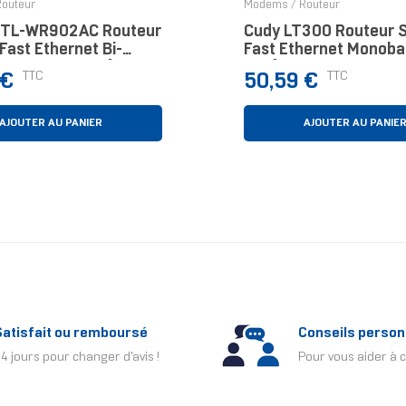
outeur
Modems / Routeur
 TL-WR902AC Routeur
Cudy LT300 Routeur S
 Fast Ethernet Bi-
Fast Ethernet Monoba
2,4 GHz / 5 GHz) 4G
GHz) 4G Blanc
Prix
TTC
TTC
 €
50,59 €
AJOUTER AU PANIER
AJOUTER AU PANIE
Satisfait ou remboursé
Conseils person
4 jours pour changer d'avis !
Pour vous aider à c