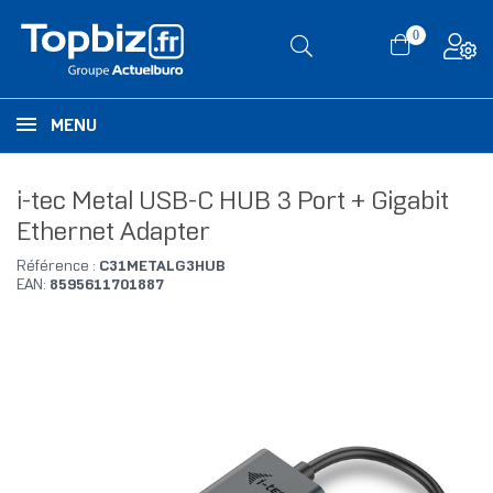
0
MENU
i-tec Metal USB-C HUB 3 Port + Gigabit
Ethernet Adapter
Référence :
C31METALG3HUB
EAN:
8595611701887
RUPTURE DE STOCK