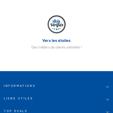
Vers les étoiles
Des milliers de clients satisfaits !

INFORMATIONS

LIENS UTILES

TOP DEALS