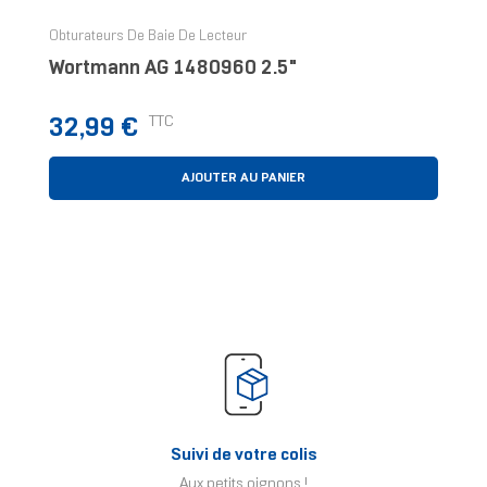
Obturateurs De Baie De Lecteur
Wortmann AG 1480960 2.5"
Prix
TTC
32,99 €
AJOUTER AU PANIER
Suivi de votre colis
Aux petits oignons !