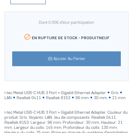
Dont 0.05€ d'éco-participation

EN RUPTURE DE STOCK -
PRODUITNEUF
Ajouter Au Panier
i-tec Metal USB-C HUB 3 Port + Gigabit Ethernet Adapter
Gris
LAN
Realtek 0411
Realtek 8153
96 mm
30 mm
21 mm
i-tec Metal USB-C HUB 3 Port + Gigabit Ethernet Adapter. Couleur du
produit: Gris, Voyants: LAN, Jeu de composants: Realtek 0411,
Realtek 8153. Largeur: 96 mm, Profondeur: 30 mm, Hauteur: 21
mm. Largeur du colis: 145 mm, Profondeur du colis: 130 mm,
Hauteur du colis: 25 mm. Prise en charge du système d'exploitation