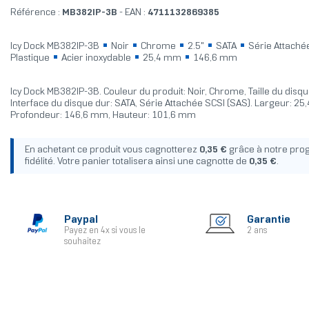
Référence :
MB382IP-3B
- EAN :
4711132869385
Icy Dock MB382IP-3B
Noir
Chrome
2.5"
SATA
Série Attaché
Plastique
Acier inoxydable
25,4 mm
146,6 mm
Icy Dock MB382IP-3B. Couleur du produit: Noir, Chrome, Taille du disque
Interface du disque dur: SATA, Série Attachée SCSI (SAS). Largeur: 25
Profondeur: 146,6 mm, Hauteur: 101,6 mm
En achetant ce produit vous cagnotterez
0,35 €
grâce à notre pr
fidélité. Votre panier totalisera ainsi une cagnotte de
0,35 €
.
Paypal
Garantie
Payez en 4x si vous le
2 ans
souhaitez