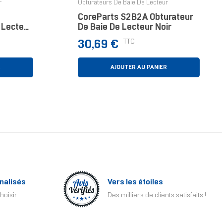
r
Obturateurs De Baie De Lecteur
CoreParts S2B2A Obturateur
 Lecteur
De Baie De Lecteur Noir
açade
Prix
TTC
30,69 €
R
AJOUTER AU PANIER
nalisés
Vers les étoiles
hoisir
Des milliers de clients satisfaits !