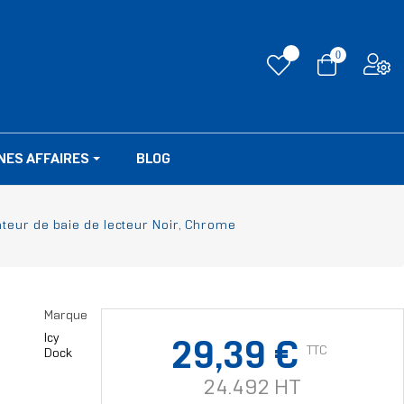
0
NES AFFAIRES
BLOG
teur de baie de lecteur Noir, Chrome
Marque
Icy
29,39 €
TTC
Dock
24.492 HT