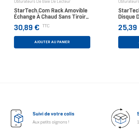
Obturateurs De Baie De Lecteur
Obturateurs
StarTech.com Rack Amovible
StarTec
Échange À Chaud Sans Tiroir
Disque 
De 5,25 Pouces Pour Disque
2.5" Ver
Prix
Prix
TTC
30,89 €
25,39
Dur SATA De 3,5 Pouces
Adaptat
AJOUTER AU PANIER
Suivi de votre colis
Aux petits oignons !
1