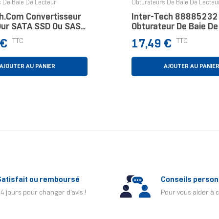
 De Baie De Lecteur
Obturateurs De Baie De Lecteu
h.com Convertisseur
Inter-Tech 88885232
Dur SATA SSD Ou SAS
Obturateur De Baie De
s SATA 3.5" -
2x 2,5" Panneau De F
Prix
TTC
TTC
 €
17,49 €
eur HDD
Noir
AJOUTER AU PANIER
AJOUTER AU PANIE
Satisfait ou remboursé
Conseils person
4 jours pour changer d'avis !
Pour vous aider à c