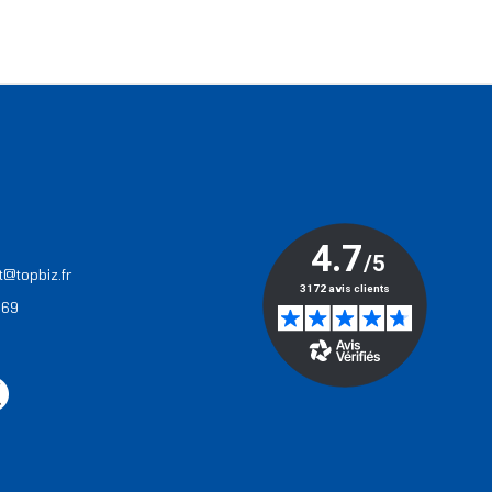
T
t@topbiz.fr
 69