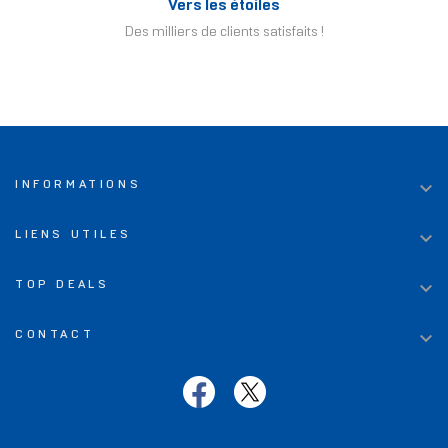
Vers les étoiles
Des milliers de clients satisfaits !

INFORMATIONS

LIENS UTILES

TOP DEALS

CONTACT