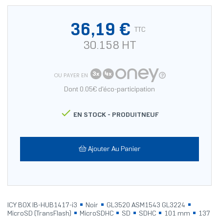
36,19 €
TTC
30.158 HT
OU PAYER EN
Dont 0.05€ d'éco-participation

EN STOCK -
PRODUITNEUF
Ajouter Au Panier
ICY BOX IB-HUB1417-i3
Noir
GL3520 ASM1543 GL3224
MicroSD (TransFlash)
MicroSDHC
SD
SDHC
101 mm
137