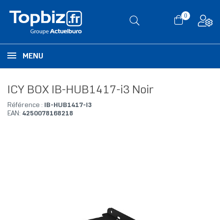
0
MENU
ICY BOX IB-HUB1417-i3 Noir
Référence :
IB-HUB1417-I3
EAN:
4250078168218