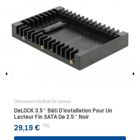
‹
›
Obturateurs De Baie De Lecteur
DeLOCK 3.5″ Bâti D’installation Pour Un
Lecteur Fin SATA De 2.5″ Noir
Prix
TTC
29,19 €