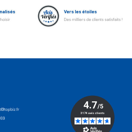
nalisés
Vers les étoiles
hoisir
Des milliers de clients satisfaits !
T
t@topbiz.fr
 69