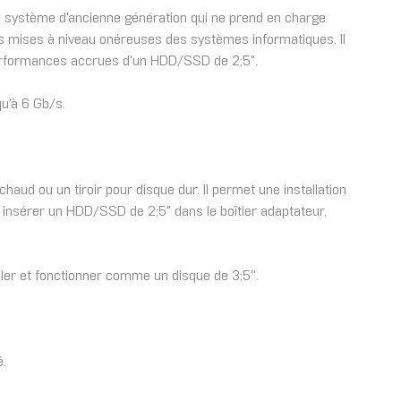
un système d'ancienne génération qui ne prend en charge
ans mises à niveau onéreuses des systèmes informatiques. Il
 performances accrues d'un HDD/SSD de 2;5".
qu'à 6 Gb/s.
aud ou un tiroir pour disque dur. Il permet une installation
à insérer un HDD/SSD de 2;5" dans le boîtier adaptateur,
er et fonctionner comme un disque de 3;5''.
é.