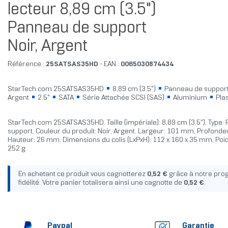
lecteur 8,89 cm (3.5")
Panneau de support
Noir, Argent
Référence :
25SATSAS35HD
- EAN :
0065030874434
StarTech.com 25SATSAS35HD
8,89 cm (3.5")
Panneau de suppor
Argent
2.5"
SATA
Série Attachée SCSI (SAS)
Aluminium
Plas
StarTech.com 25SATSAS35HD. Taille (impériale): 8,89 cm (3.5"), Type:
support, Couleur du produit: Noir, Argent. Largeur: 101 mm, Profond
Hauteur: 26 mm. Dimensions du colis (LxPxH): 112 x 160 x 35 mm, Poi
252 g
En achetant ce produit vous cagnotterez
0,52 €
grâce à notre pr
fidélité. Votre panier totalisera ainsi une cagnotte de
0,52 €
.
Paypal
Garantie