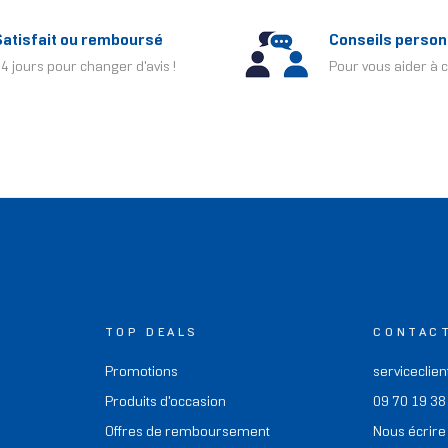
Satisfait ou remboursé
Conseils person
4 jours pour changer d'avis !
Pour vous aider à c
TOP DEALS
CONTAC
Promotions
serviceclien
Produits d'occasion
09 70 19 38
Offres de remboursement
Nous écrire