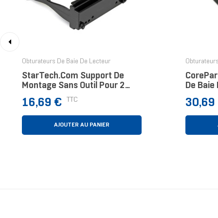
‹
Obturateurs De Baie De Lecteur
Obturateurs
StarTech.com Support De
CorePar
Montage Sans Outil Pour 2
De Baie 
Disques Durs De 2,5" Dans
Prix
Prix
TTC
16,69 €
30,69
Baie De 3,5"
AJOUTER AU PANIER