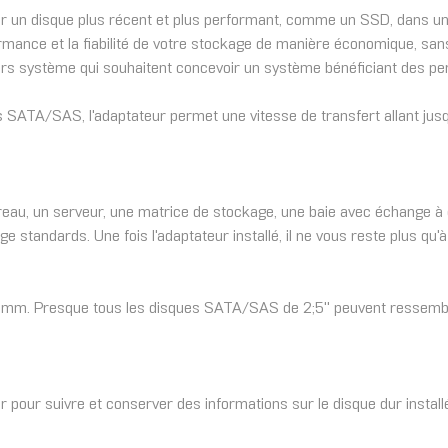
ller un disque plus récent et plus performant, comme un SSD, dans 
formance et la fiabilité de votre stockage de manière économique, s
ateurs système qui souhaitent concevoir un système bénéficiant des
urs SATA/SAS, l'adaptateur permet une vitesse de transfert allant jus
eau, un serveur, une matrice de stockage, une baie avec échange à ch
standards. Une fois l'adaptateur installé, il ne vous reste plus qu'
15 mm. Presque tous les disques SATA/SAS de 2;5'' peuvent ressembl
 pour suivre et conserver des informations sur le disque dur install