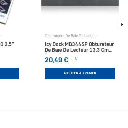
›
r
Obturateurs De Baie De Lecteur
0 2.5"
Icy Dock MB344SP Obturateur
De Baie De Lecteur 13,3 Cm
(5.25") Panneau De Support
Prix
TTC
20,49 €
R
AJOUTER AU PANIER