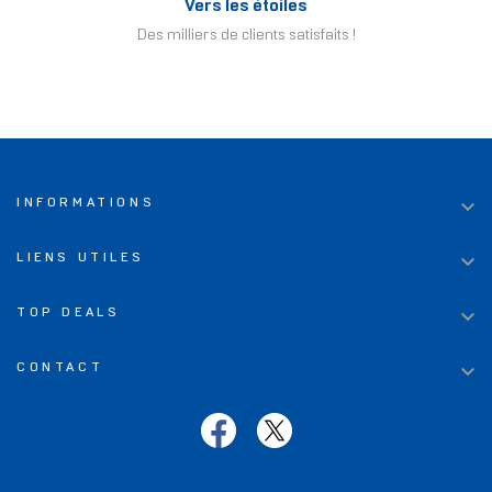
Vers les étoiles
Des milliers de clients satisfaits !

INFORMATIONS

LIENS UTILES

TOP DEALS

CONTACT