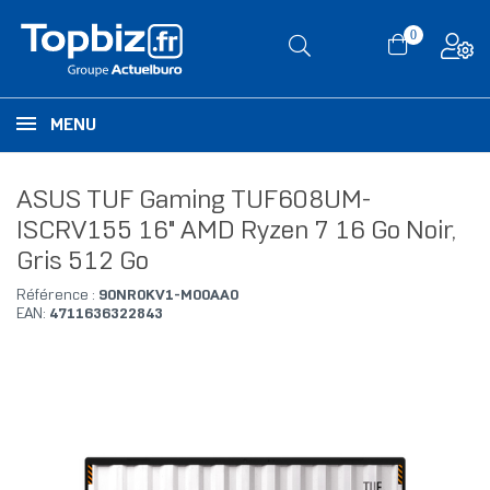
0
MENU
ASUS TUF Gaming TUF608UM-
ISCRV155 16" AMD Ryzen 7 16 Go Noir,
Gris 512 Go
Référence :
90NR0KV1-M00AA0
EAN:
4711636322843