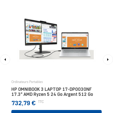
‹
›
Ordinateurs Portables
HP OMNIBOOK 3 LAPTOP 17-DP0030NF
17.3" AMD Ryzen 5 24 Go Argent 512 Go
Prix
TTC
732,79 €