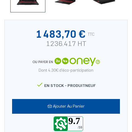
1 483,70 €
TTC
1236.417 HT
OU PAYER EN
Dont 4.30€ d'éco-participation

EN STOCK -
PRODUITNEUF
Ajouter Au Panier
9.7
/10