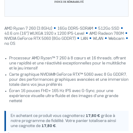
INDICE DE RÉPARABILITÉ
AMD Ryzen 7 260 (3.8GHz)
16Go DDR5-SDRAM
512Go SSD
40.6 cm (16") WUXGA 1920 x 1200 IPS-Level
AMD Radeon 780M
NVIDIA GeForce RTX 5060 (8Go GDDR7)
LAN
WLAN
Webcam
no OS
Processeur AMD Ryzen™ 7 260 à 8 cœurs et 16 threads, offrant
une rapidité et une réactivité exceptionnelles pour le multitâche
et le jeu intensif
Carte graphique NVIDIA® GeForce RTX™ 5060 avec 8 Go GDDR7,
pour des performances graphiques avancées et une immersion
totale dans vos jeux préférés
Écran 16 pouces FHD+ 165 Hz IPS avec G-Sync, pour une
expérience visuelle ultra-fluide et des images d'une grande
netteté
En achetant ce produit vous cagnotterez
17,80 €
grâce à
notre programme de fidélité. Votre panier totalisera ainsi
une cagnotte de
17,80 €
.