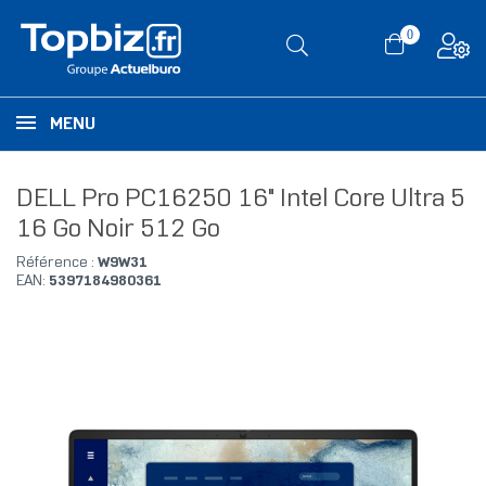
0
MENU
DELL Pro PC16250 16" Intel Core Ultra 5
16 Go Noir 512 Go
Référence :
W9W31
EAN:
5397184980361