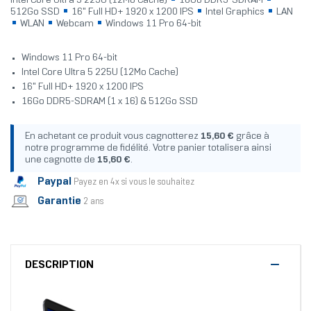
Intel Core Ultra 5 225U (12Mo Cache)
16Go DDR5-SDRAM
512Go SSD
16" Full HD+ 1920 x 1200 IPS
Intel Graphics
LAN
WLAN
Webcam
Windows 11 Pro 64-bit
Windows 11 Pro 64-bit
Intel Core Ultra 5 225U (12Mo Cache)
16" Full HD+ 1920 x 1200 IPS
16Go DDR5-SDRAM (1 x 16) & 512Go SSD
En achetant ce produit vous cagnotterez
15,60 €
grâce à
notre programme de fidélité. Votre panier totalisera ainsi
une cagnotte de
15,60 €
.
Paypal
Payez en 4x si vous le souhaitez
Garantie
2 ans
DESCRIPTION