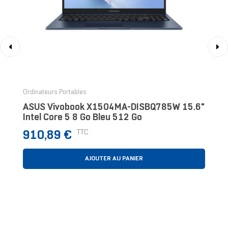
‹
›
Ordinateurs Portables
ASUS Vivobook X1504MA-DISBQ785W 15.6"
Intel Core 5 8 Go Bleu 512 Go
Prix
TTC
910,89 €
AJOUTER AU PANIER