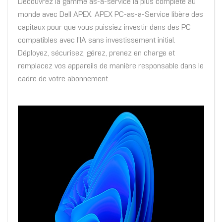
Découvrez la gamme as-a-service la plus complète au
monde avec Dell APEX. APEX PC-as-a-Service libère des
capitaux pour que vous puissiez investir dans des PC
compatibles avec l’IA sans investissement initial.
Déployez, sécurisez, gérez, prenez en charge et
remplacez vos appareils de manière responsable dans le
cadre de votre abonnement.