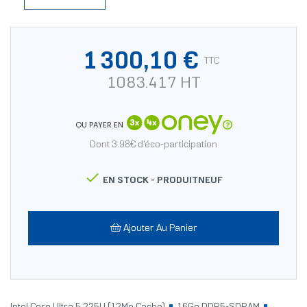
1 300,10 €
TTC
1083.417 HT
OU PAYER EN
Dont 3.98€ d'éco-participation

EN STOCK -
PRODUITNEUF
Ajouter Au Panier