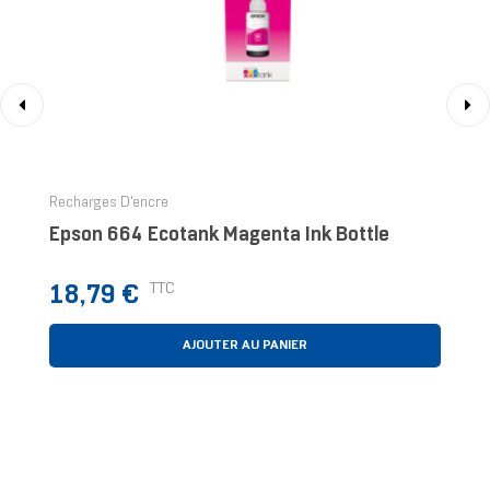
‹
›
Recharges D'encre
Epson 664 Ecotank Magenta Ink Bottle
Prix
TTC
18,79 €
AJOUTER AU PANIER