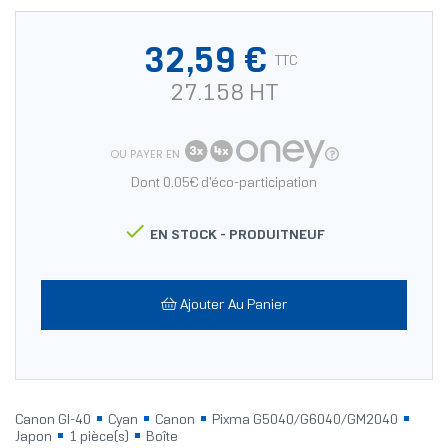
32,59 €
TTC
27.158 HT
OU PAYER EN
Dont 0.05€ d'éco-participation

EN STOCK -
PRODUITNEUF
Ajouter Au Panier
Canon GI-40
Cyan
Canon
Pixma G5040/G6040/GM2040
Japon
1 pièce(s)
Boîte