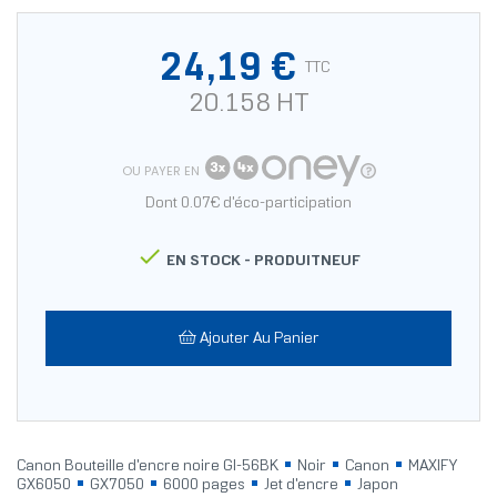
24,19 €
TTC
20.158 HT
OU PAYER EN
Dont 0.07€ d'éco-participation

EN STOCK -
PRODUITNEUF
Ajouter Au Panier
Canon Bouteille d'encre noire GI-56BK
Noir
Canon
MAXIFY
GX6050
GX7050
6000 pages
Jet d'encre
Japon