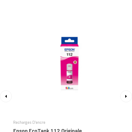
‹
›
Recharges D'encre
Epson EcoTank 112 Originale