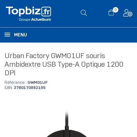
0
MENU
Urban Factory GWM01UF souris
Ambidextre USB Type-A Optique 1200
DPI
Référence :
GWM01UF
EAN:
3760170882185