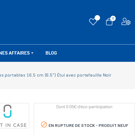
0
NES AFFAIRES
BLOG
portables 16,5 cm (6.5") Étui avec portefeuille Noir
Dont 0.05€ d'éco-participation

EN RUPTURE DE STOCK -
PRODUIT NEUF