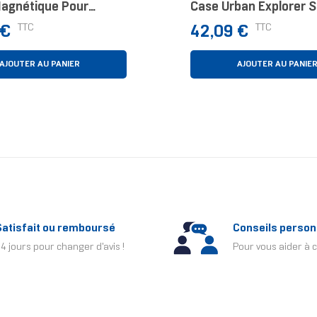
Magnétique Pour
Case Urban Explorer 
S25+
W. Black MagSafe IPh
Prix
TTC
TTC
 €
42,09 €
Pro Max Coque De Pro
Pour Téléphones
AJOUTER AU PANIER
AJOUTER AU PANIE
Satisfait ou remboursé
Conseils person
4 jours pour changer d'avis !
Pour vous aider à c