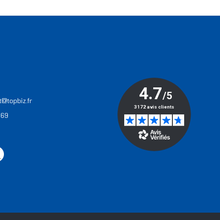
T
t@topbiz.fr
 69