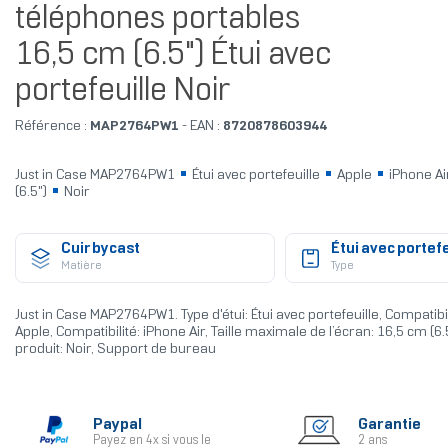
téléphones portables
16,5 cm (6.5") Étui avec
portefeuille Noir
Référence :
MAP2764PW1
- EAN :
8720878603944
Just in Case MAP2764PW1
Étui avec portefeuille
Apple
iPhone A
(6.5")
Noir
Cuir bycast
Étui avec portefe
Matière
Type
Just in Case MAP2764PW1. Type d'étui: Étui avec portefeuille, Compatib
Apple, Compatibilité: iPhone Air, Taille maximale de l’écran: 16,5 cm (6.
produit: Noir, Support de bureau
Paypal
Garantie
Payez en 4x si vous le
2 ans