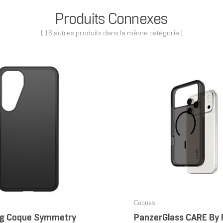
Produits Connexes
( 16 autres produits dans la même catégorie )
Coques
g Coque Symmetry
PanzerGlass CARE By Flagship