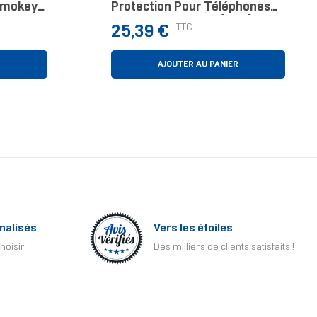
Smokey
Protection Pour Téléphones
one 17
Portables 13,7 Cm (5.4")
Prix
TTC
25,39 €
tection
Housse Noir
R
AJOUTER AU PANIER
nalisés
Vers les étoiles
hoisir
Des milliers de clients satisfaits !