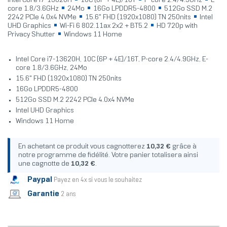
Intel Core i7-13620H
10C (6P + 4E)/16T
P-core 2.4/4.9GHz
E-
core 1.8/3.6GHz
24Mo
16Go LPDDR5-4800
512Go SSD M.2
2242 PCIe 4.0x4 NVMe
15.6" FHD (1920x1080) TN 250nits
Intel
UHD Graphics
Wi-Fi 6 802.11ax 2x2 + BT5.2
HD 720p with
Privacy Shutter
Windows 11 Home
Intel Core i7-13620H, 10C (6P + 4E)/16T, P-core 2.4/4.9GHz, E-
core 1.8/3.6GHz, 24Mo
15.6" FHD (1920x1080) TN 250nits
16Go LPDDR5-4800
512Go SSD M.2 2242 PCIe 4.0x4 NVMe
Intel UHD Graphics
Windows 11 Home
En achetant ce produit vous cagnotterez
10,32 €
grâce à
notre programme de fidélité. Votre panier totalisera ainsi
une cagnotte de
10,32 €
.
Paypal
Payez en 4x si vous le souhaitez
Garantie
2 ans