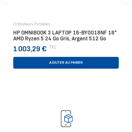
‹
›
Ordinateurs Portables
HP OMNIBOOK 3 LAPTOP 16-BY0018NF 16"
AMD Ryzen 5 24 Go Gris, Argent 512 Go
Prix
TTC
1 003,29 €
AJOUTER AU PANIER