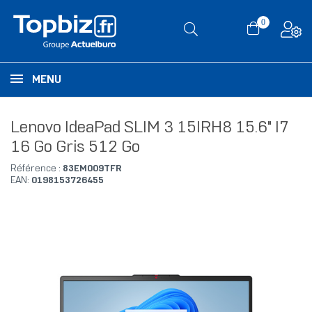
0
MENU
Lenovo IdeaPad SLIM 3 15IRH8 15.6" I7
16 Go Gris 512 Go
Référence :
83EM009TFR
EAN:
0198153726455