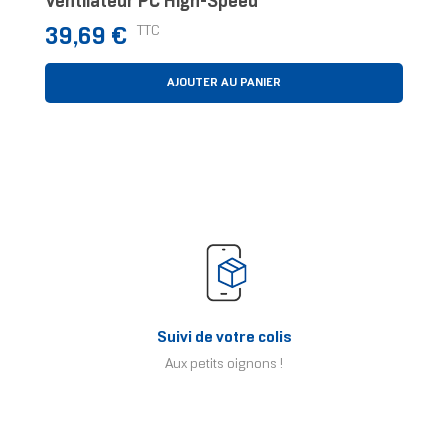
Ventilateur PC High-Speed
Prix
TTC
39,69 €
AJOUTER AU PANIER
Suivi de votre colis
Aux petits oignons !