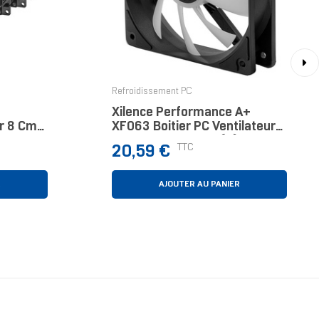
›
Refroidissement PC
Xilence Performance A+
ur 8 Cm
XF063 Boitier PC Ventilateur
12 Cm Noir 1 Pièce(s)
Prix
TTC
20,59 €
R
AJOUTER AU PANIER