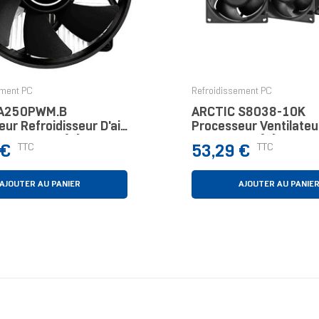
ement PC
Refroidissement PC
 A250PWM.B
ARCTIC S8038-10K
ur Refroidisseur D'air
Processeur Ventilate
oir 1 Pièce(s)
Noir 4 Pièce(s)
Prix
TTC
TTC
 €
53,29 €
AJOUTER AU PANIER
AJOUTER AU PANIE