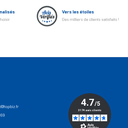
nalisés
Vers les étoiles
hoisir
Des milliers de clients satisfaits !
T
t@topbiz.fr
 69