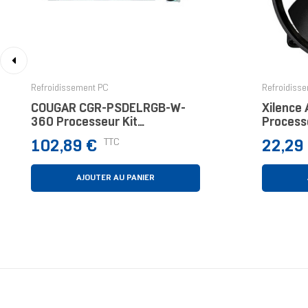
‹
Refroidissement PC
Refroidiss
COUGAR CGR-PSDELRGB-W-
Xilence
360 Processeur Kit
Processe
Watercooling 12 Cm Blanc
9,2 Cm N
Prix
Prix
TTC
102,89 €
22,29
AJOUTER AU PANIER