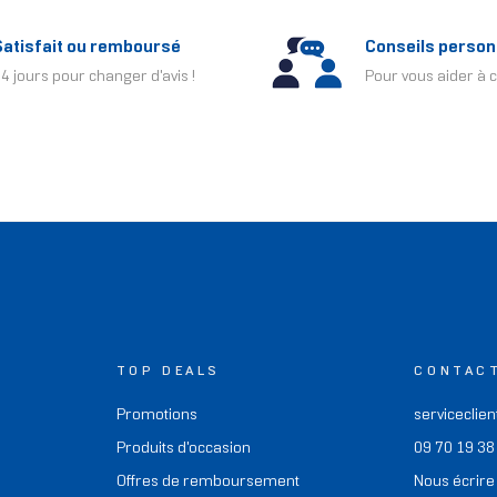
Satisfait ou remboursé
Conseils person
4 jours pour changer d'avis !
Pour vous aider à c
TOP DEALS
CONTAC
Promotions
serviceclien
Produits d'occasion
09 70 19 38
Offres de remboursement
Nous écrire