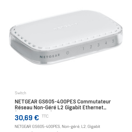
Switch
NETGEAR GS605-400PES Commutateur
Réseau Non-Géré L2 Gigabit Ethernet
(10/100/1000) Blanc
Prix
TTC
30,69 €
NETGEAR GS605-400PES, Non-géré, L2, Gigabit