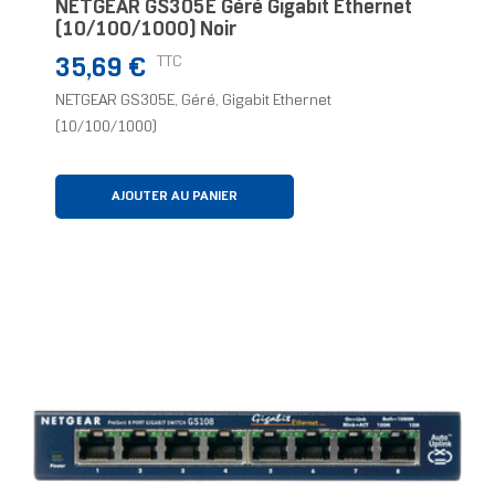
NETGEAR GS305E Géré Gigabit Ethernet
(10/100/1000) Noir
Prix
TTC
35,69 €
NETGEAR GS305E, Géré, Gigabit Ethernet
(10/100/1000)
AJOUTER AU PANIER