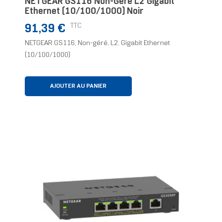
NETGEAR GS116 Non-Géré L2 Gigabit
Ethernet (10/100/1000) Noir
Prix
TTC
91,39 €
NETGEAR GS116, Non-géré, L2, Gigabit Ethernet
(10/100/1000)
AJOUTER AU PANIER