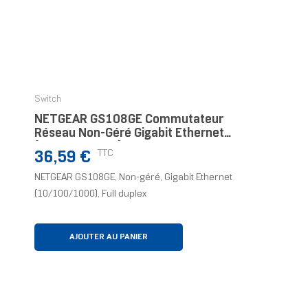
Switch
NETGEAR GS108GE Commutateur
Réseau Non-Géré Gigabit Ethernet
(10/100/1000) Bleu
Prix
TTC
36,59 €
NETGEAR GS108GE, Non-géré, Gigabit Ethernet
(10/100/1000), Full duplex
AJOUTER AU PANIER