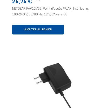
Prix
TTC
24,74 €
NETGEAR PAV12V25, Point d'accès WLAN, Intérieure,
100-240 V, 50/60 Hz, 12 V, CA vers CC
AJOUTER AU PANIER