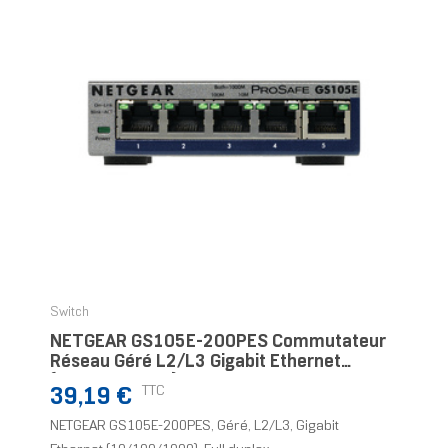
Switch
NETGEAR GS105E-200PES Commutateur
Réseau Géré L2/L3 Gigabit Ethernet
(10/100/1000) Gris
Prix
TTC
39,19 €
NETGEAR GS105E-200PES, Géré, L2/L3, Gigabit