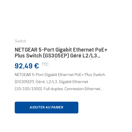
Switch
NETGEAR 5-Port Gigabit Ethernet PoE+
Plus Switch (GS305EP) Géré L2/L3
Gigabit Ethernet (10/100/1000)
Prix
TTC
92,49 €
Connexion Ethernet, Support
NETGEAR 5-Port Gigabit Ethernet PoE+ Plus Switch
(GS305EP), Géré, L2/L3, Gigabit Ethernet
(10/100/1000), Full duplex, Connexion Ethernet,...
AJOUTER AU PANIER