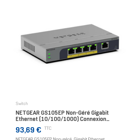
Switch
NETGEAR GS105EP Non-Géré Gigabit
Ethernet (10/100/1000) Connexion
Ethernet, Supportant L'alimentation Via
Prix
TTC
93,69 €
Ce Port (PoE) Gris
NETGEAR GS105EP, Non-géré, Gigabit Ethernet