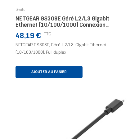
Switch
NETGEAR GS308E Géré L2/L3 Gigabit
Ethernet (10/100/1000) Connexion
Ethernet, Supportant L'alimentation Via
Prix
TTC
48,19 €
Ce Port (PoE) Noir
NETGEAR GS308E, Géré, L2/L3, Gigabit Ethernet
(10/100/1000), Full duplex
AJOUTER AU PANIER