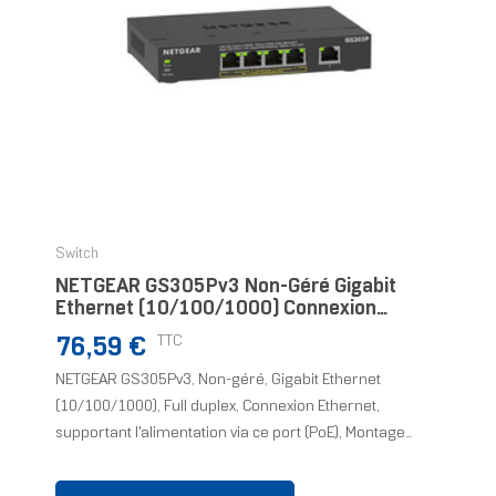
Switch
NETGEAR GS305Pv3 Non-Géré Gigabit
Ethernet (10/100/1000) Connexion
Ethernet, Supportant L'alimentation Via
Prix
TTC
76,59 €
Ce Port (PoE) Noir
NETGEAR GS305Pv3, Non-géré, Gigabit Ethernet
(10/100/1000), Full duplex, Connexion Ethernet,
supportant l'alimentation via ce port (PoE), Montage...