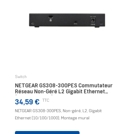
Switch
NETGEAR GS308-300PES Commutateur
Réseau Non-Géré L2 Gigabit Ethernet
(10/100/1000) Noir
Prix
TTC
34,59 €
NETGEAR GS308-300PES, Non-géré, L2, Gigabit
Ethernet (10/100/1000), Montage mural