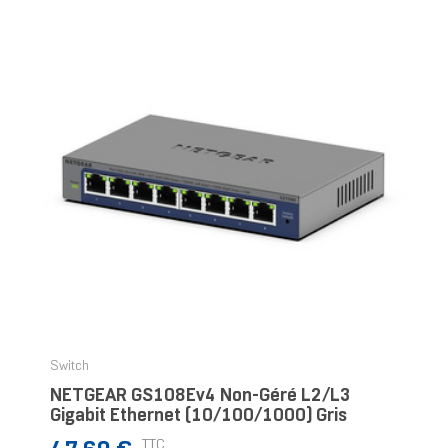
Switch
NETGEAR GS108Ev4 Non-Géré L2/L3
Gigabit Ethernet (10/100/1000) Gris
Prix
TTC