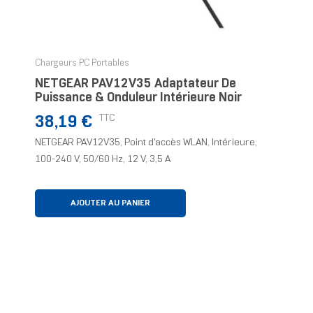
Chargeurs PC Portables
NETGEAR PAV12V35 Adaptateur De
Puissance & Onduleur Intérieure Noir
Prix
TTC
38,19 €
NETGEAR PAV12V35, Point d'accès WLAN, Intérieure,
100-240 V, 50/60 Hz, 12 V, 3,5 A
AJOUTER AU PANIER