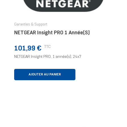
Garanties & Support
NETGEAR Insight PRO 1 Année(s)
Prix
TTC
101,99 €
NETGEAR Insight PRO, 1 année(s), 24x7
AJOUTER AU PANIER