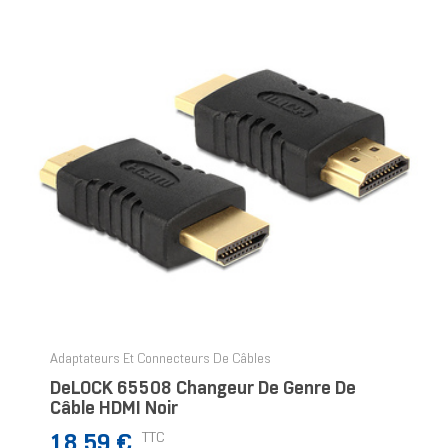
Adaptateurs Et Connecteurs De Câbles
DeLOCK 65508 Changeur De Genre De
Câble HDMI Noir
Prix
TTC
18,59 €