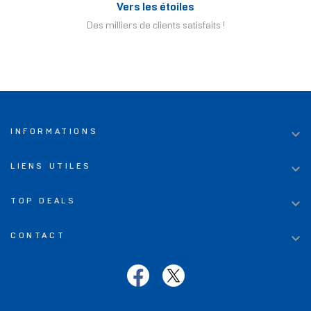
Vers les étoiles
Des milliers de clients satisfaits !

INFORMATIONS

LIENS UTILES

TOP DEALS

CONTACT