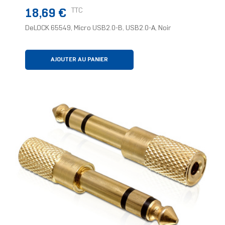
Prix
TTC
18,69 €
DeLOCK 65549, Micro USB2.0-B, USB2.0-A, Noir
AJOUTER AU PANIER