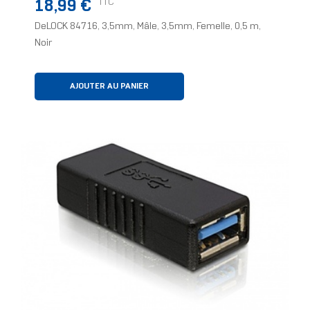
Prix
TTC
18,99 €
DeLOCK 84716, 3,5mm, Mâle, 3,5mm, Femelle, 0,5 m,
Noir
AJOUTER AU PANIER