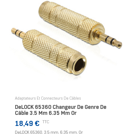
Adaptateurs Et Connecteurs De Câbles
DeLOCK 65360 Changeur De Genre De
Câble 3.5 Mm 6.35 Mm Or
Prix
TTC
18,49 €
DeLOCK 65360, 3.5 mm, 6.35 mm, Or