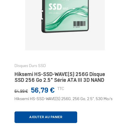
Disques Durs SSD
Hiksemi HS-SSD-WAVE(S) 256G Disque
SSD 256 Go 2.5" Série ATA III 3D NAND
Prix
Prix
TTC
56,79 €
64,99 €
normal
Hiksemi HS-SSD-WAVE(S) 256G, 256 Go, 2.5", 530 Mo/s
AJOUTER AU PANIER