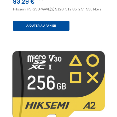
Prix
TTC
93,29 €
Hiksemi HS-SSD-WAVE(S) 512G, 512 Go, 2.5", 530 Mo/s
AJOUTER AU PANIER