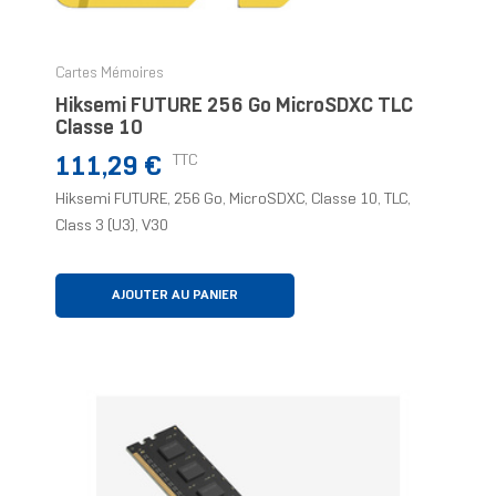
Cartes Mémoires
Hiksemi FUTURE 256 Go MicroSDXC TLC
Classe 10
Prix
TTC
111,29 €
Hiksemi FUTURE, 256 Go, MicroSDXC, Classe 10, TLC,
Class 3 (U3), V30
AJOUTER AU PANIER