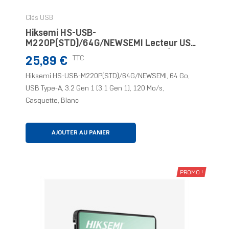
Clés USB
Hiksemi HS-USB-
M220P(STD)/64G/NEWSEMI Lecteur USB
Flash 64 Go USB Type-A 3.2 Gen 1 (3.1
Prix
TTC
25,89 €
Gen 1) Blanc
Hiksemi HS-USB-M220P(STD)/64G/NEWSEMI, 64 Go,
USB Type-A, 3.2 Gen 1 (3.1 Gen 1), 120 Mo/s,
Casquette, Blanc
AJOUTER AU PANIER
PROMO !