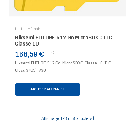
Cartes Mémoires
Hiksemi FUTURE 512 Go MicroSDXC TLC
Classe 10
Prix
TTC
168,59 €
Hiksemi FUTURE, 512 Go, MicroSDXC, Classe 10, TLC,
Class 3 (U3), V30
AJOUTER AU PANIER
Affichage 1-8 of 8 article(s)