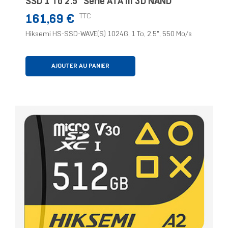
SSD 1 To 2.5" Série ATA III 3D NAND
Prix
TTC
161,69 €
Hiksemi HS-SSD-WAVE(S) 1024G, 1 To, 2.5", 550 Mo/s
AJOUTER AU PANIER