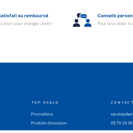
Satisfait ou remboursé
Conseils person
4 jours pour changer d'avis !
Pour vous aider à c
TOP DEALS
CONTAC
Promotions
serviceclien
Produits d'occasion
09 70 19 38
Offres de remboursement
Nous écrire