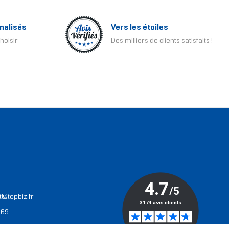
nalisés
Vers les étoiles
hoisir
Des milliers de clients satisfaits !
T
t@topbiz.fr
 69