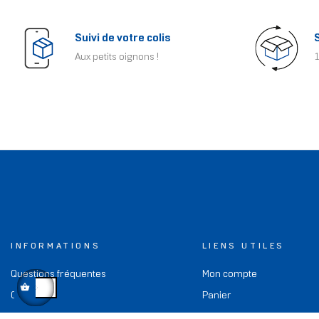
Suivi de votre colis
Aux petits oignons !
1
INFORMATIONS
LIENS UTILES
Questions fréquentes
Mon compte
CGV
Panier
A propos
Blog Hightech