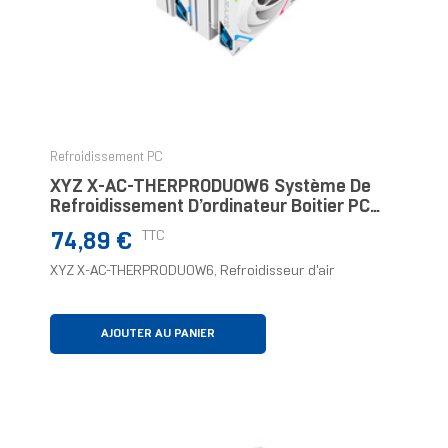
Refroidissement PC
XYZ X-AC-THERPRODUOW6 Système De
Refroidissement D’ordinateur Boitier PC
Refroidisseur D'air
Prix
TTC
74,89 €
XYZ X-AC-THERPRODUOW6, Refroidisseur d'air
AJOUTER AU PANIER