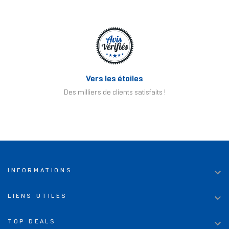
Vers les étoiles
Des milliers de clients satisfaits !

INFORMATIONS

LIENS UTILES

TOP DEALS