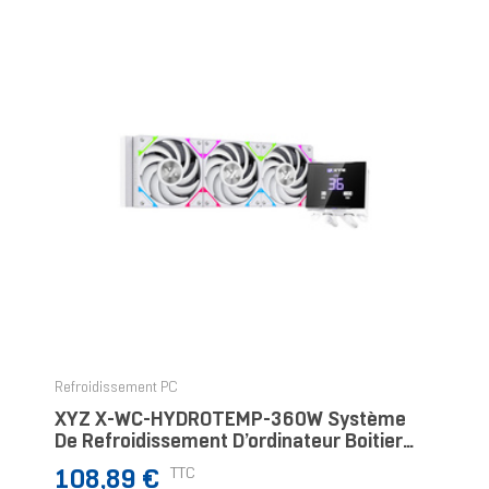
Refroidissement PC
XYZ X-WC-HYDROTEMP-360W Système
De Refroidissement D’ordinateur Boitier
PC Refroidisseur De Liquide Tout-En-Un
Prix
TTC
108,89 €