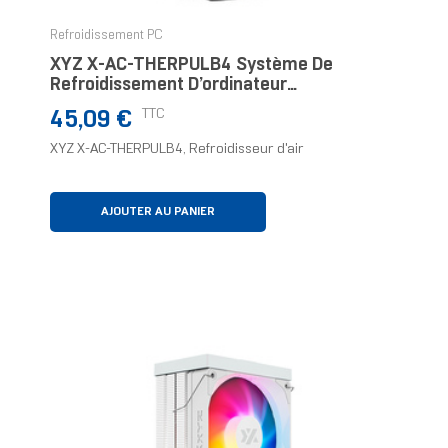
Refroidissement PC
XYZ X-AC-THERPULB4 Système De
Refroidissement D’ordinateur
Refroidisseur D'air
Prix
TTC
45,09 €
XYZ X-AC-THERPULB4, Refroidisseur d'air
AJOUTER AU PANIER