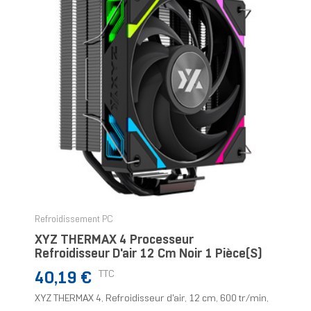
Refroidissement PC
XYZ THERMAX 4 Processeur
Refroidisseur D'air 12 Cm Noir 1 Pièce(s)
Prix
TTC
40,19 €
XYZ THERMAX 4, Refroidisseur d'air, 12 cm, 600 tr/min,