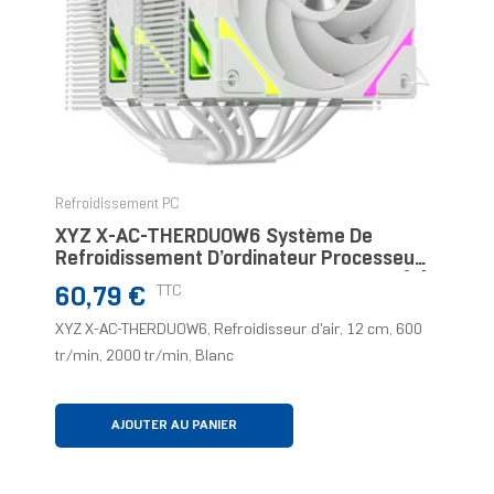
Refroidissement PC
XYZ X-AC-THERDUOW6 Système De
Refroidissement D’ordinateur Processeur
Refroidisseur D'air 12 Cm Blanc 1 Pièce(s)
Prix
TTC
60,79 €
XYZ X-AC-THERDUOW6, Refroidisseur d'air, 12 cm, 600
tr/min, 2000 tr/min, Blanc
AJOUTER AU PANIER