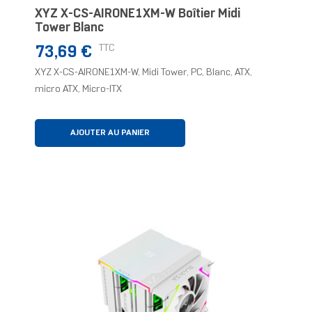
XYZ X-CS-AIRONE1XM-W Boîtier Midi
Tower Blanc
Prix
TTC
73,69 €
XYZ X-CS-AIRONE1XM-W, Midi Tower, PC, Blanc, ATX,
micro ATX, Micro-ITX
AJOUTER AU PANIER