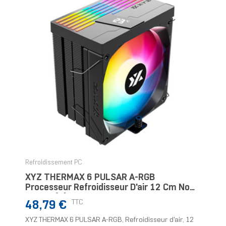
Refroidissement PC
XYZ THERMAX 6 PULSAR A-RGB
Processeur Refroidisseur D'air 12 Cm Noir
1 Pièce(s)
Prix
TTC
48,79 €
XYZ THERMAX 6 PULSAR A-RGB, Refroidisseur d'air, 12