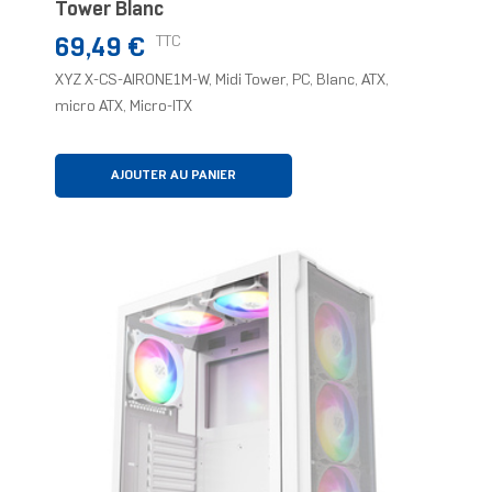
Tower Blanc
Prix
TTC
69,49 €
XYZ X-CS-AIRONE1M-W, Midi Tower, PC, Blanc, ATX,
micro ATX, Micro-ITX
AJOUTER AU PANIER