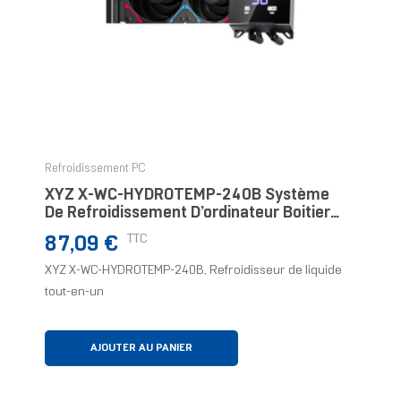
Refroidissement PC
XYZ X-WC-HYDROTEMP-240B Système
De Refroidissement D’ordinateur Boitier
PC Refroidisseur De Liquide Tout-En-Un
Prix
TTC
87,09 €
XYZ X-WC-HYDROTEMP-240B, Refroidisseur de liquide
tout-en-un
AJOUTER AU PANIER