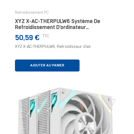
Refroidissement PC
XYZ X-AC-THERPULW6 Système De
Refroidissement D’ordinateur
Refroidisseur D'air
Prix
TTC
50,59 €
XYZ X-AC-THERPULW6, Refroidisseur d'air
AJOUTER AU PANIER