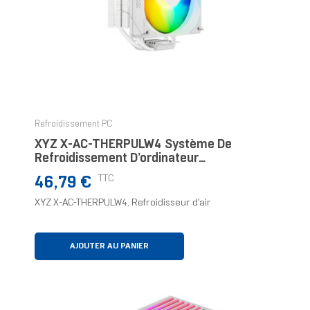
Refroidissement PC
XYZ X-AC-THERPULW4 Système De
Refroidissement D’ordinateur
Refroidisseur D'air
Prix
TTC
46,79 €
XYZ X-AC-THERPULW4, Refroidisseur d'air
AJOUTER AU PANIER