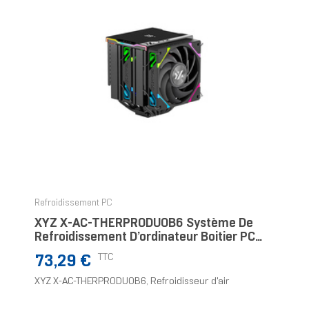
Refroidissement PC
XYZ X-AC-THERPRODUOB6 Système De
Refroidissement D’ordinateur Boitier PC
Refroidisseur D'air
Prix
TTC
73,29 €
XYZ X-AC-THERPRODUOB6, Refroidisseur d'air