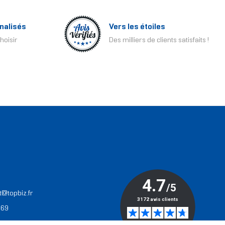
nalisés
Vers les étoiles
hoisir
Des milliers de clients satisfaits !
T
t@topbiz.fr
 69