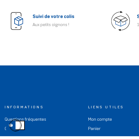
Suivi de votre colis
Aux petits oignons !
1
INFORMATIONS
LIENS UTILES
Questions fréquentes
Mon compte
CGV
Panier
A propos
Blog Hightech