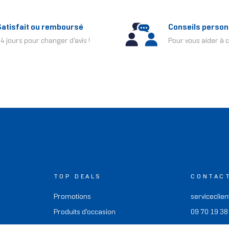
Satisfait ou remboursé
Conseils person
4 jours pour changer d'avis !
Pour vous aider à c
TOP DEALS
CONTAC
Promotions
serviceclien
Produits d'occasion
09 70 19 38
Offres de remboursement
Nous écrire