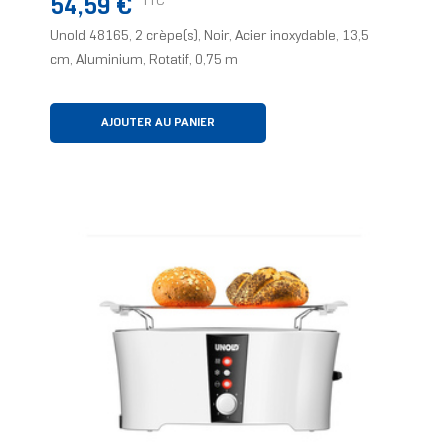
Prix
TTC
54,59 €
Unold 48165, 2 crèpe(s), Noir, Acier inoxydable, 13,5
cm, Aluminium, Rotatif, 0,75 m
AJOUTER AU PANIER