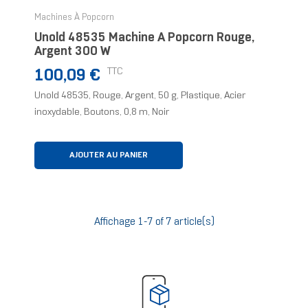
Machines À Popcorn
Unold 48535 Machine À Popcorn Rouge,
Argent 300 W
Prix
TTC
100,09 €
Unold 48535, Rouge, Argent, 50 g, Plastique, Acier
inoxydable, Boutons, 0,8 m, Noir
AJOUTER AU PANIER
Affichage 1-7 of 7 article(s)