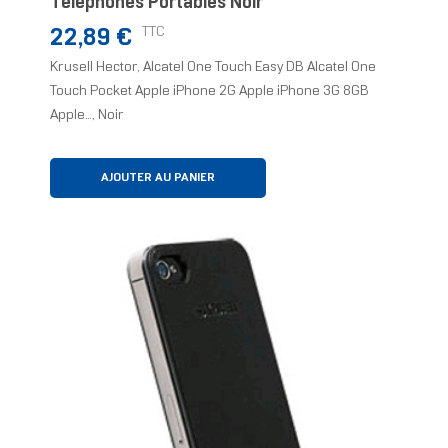
Téléphones Portables Noir
Prix
TTC
22,89 €
Krusell Hector, Alcatel One Touch Easy DB Alcatel One
Touch Pocket Apple iPhone 2G Apple iPhone 3G 8GB
Apple..., Noir
AJOUTER AU PANIER