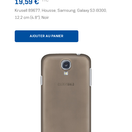
Prix
TTC
19,59 €
Krusell 89677, Housse, Samsung, Galaxy S3 i9300,
12,2 cm (4.8"), Noir
AJOUTER AU PANIER