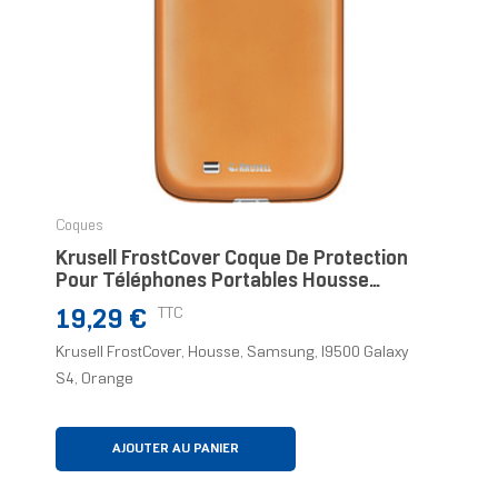
Coques
Krusell FrostCover Coque De Protection
Pour Téléphones Portables Housse
Orange
Prix
TTC
19,29 €
Krusell FrostCover, Housse, Samsung, I9500 Galaxy
S4, Orange
AJOUTER AU PANIER