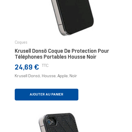
Coques
Krusell Donsö Coque De Protection Pour
Téléphones Portables Housse Noir
Prix
TTC
24,69 €
Krusell Donsö, Housse, Apple, Noir
AJOUTER AU PANIER