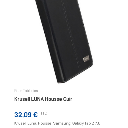
Etuis Tablettes
Krusell LUNA Housse Cuir
Prix
TTC
32,09 €
Krusell Luna, Housse, Samsung, Galaxy Tab 2 7.0