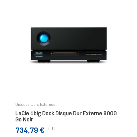
Disques Durs Externes
LaCie 1big Dock Disque Dur Externe 8000
Go Noir
Prix
TTC
734,79 €