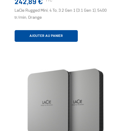
Prix
TTC
242,89 €
LaCie Rugged Mini, 4 To, 3.2 Gen 1 (3.1 Gen 1), 5400
tr/min, Orange
AJOUTER AU PANIER