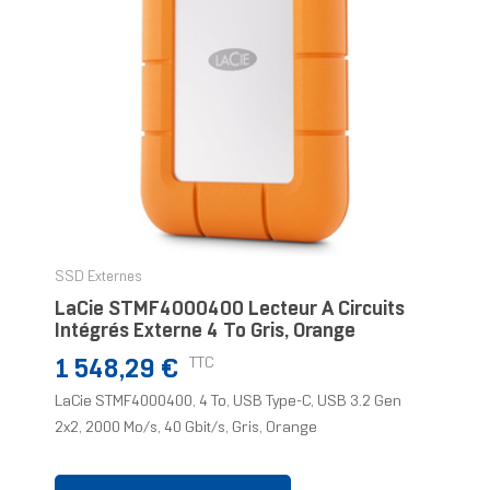
SSD Externes
LaCie STMF4000400 Lecteur À Circuits
Intégrés Externe 4 To Gris, Orange
Prix
TTC
1 548,29 €
LaCie STMF4000400, 4 To, USB Type-C, USB 3.2 Gen
2x2, 2000 Mo/s, 40 Gbit/s, Gris, Orange