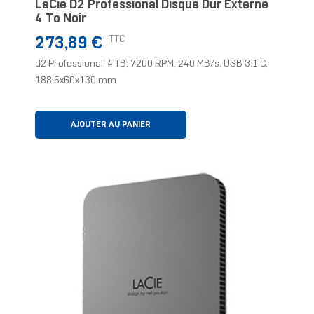
LaCie D2 Professional Disque Dur Externe
4 To Noir
Prix
TTC
273,89 €
d2 Professional, 4 TB, 7200 RPM, 240 MB/s, USB 3.1 C,
188.5x60x130 mm
AJOUTER AU PANIER