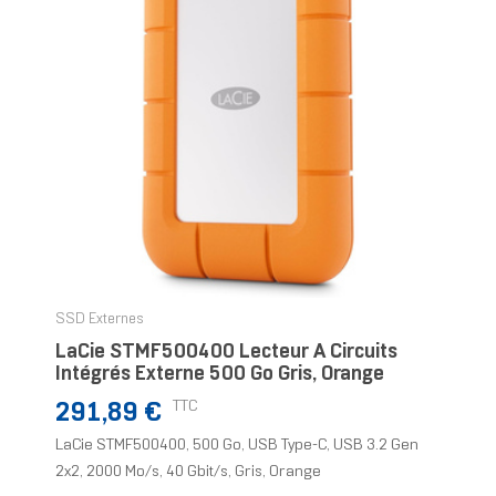
SSD Externes
LaCie STMF500400 Lecteur À Circuits
Intégrés Externe 500 Go Gris, Orange
Prix
TTC
291,89 €
LaCie STMF500400, 500 Go, USB Type-C, USB 3.2 Gen
2x2, 2000 Mo/s, 40 Gbit/s, Gris, Orange